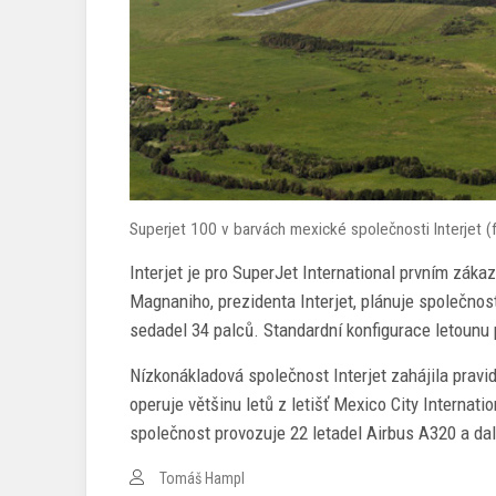
Superjet 100 v barvách mexické společnosti Interjet (f
Interjet je pro SuperJet International prvním zák
Magnaniho, prezidenta Interjet, plánuje společnost
sedadel 34 palců. Standardní konfigurace letounu p
Nízkonákladová společnost Interjet zahájila pravi
operuje většinu letů z letišť Mexico City Internati
společnost provozuje 22 letadel Airbus A320 a da
Tomáš Hampl