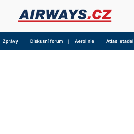
Zprávy
Diskusní forum
Aerolinie
Atlas letadel