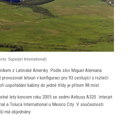
oto: Superjet International)
azníkem z Latinské Ameriky. Podle slov Miguel Alemana
 provozovat letoun v konfiguraci pro 93 cestující s roztečí
ři uspořádání kabiny do jedné třídy je přitom 98 míst.
delné lety koncem roku 2005 se sedmi Airbusy A320. Interjet
onal a Toluca International u Mexico City. V současnosti
lší má objednány.