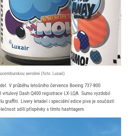
ucemburskou aerolinii (foto: Luxair)
tadel. V průběhu letošního července Boeing 737-800
al vrtulový Dash Q400 registrace LX-LQA. Sumo vyzdobil
 graffiti. Livery letadel i speciální edice piva je součástí
olečnost sdílí příspěvky s tímto hashtagem.