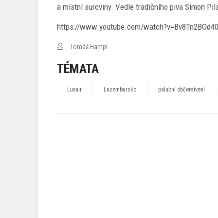
a místní suroviny. Vedle tradičního piva Simon Pils
https://www.youtube.com/watch?v=Bv8Tn2BOd4
Tomáš Hampl
TÉMATA
Luxair
Lucembursko
palubní občerstvení