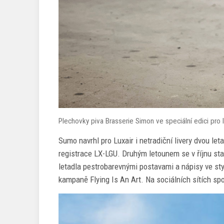
Plechovky piva Brasserie Simon ve speciální edici pro l
Sumo navrhl pro Luxair i netradiční livery dvou le
registrace LX-LGU. Druhým letounem se v říjnu st
letadla pestrobarevnými postavami a nápisy ve stylu
kampaně Flying Is An Art. Na sociálních sítích sp