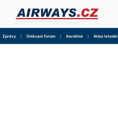
Zprávy
Diskusní forum
Aerolinie
Atlas letadel