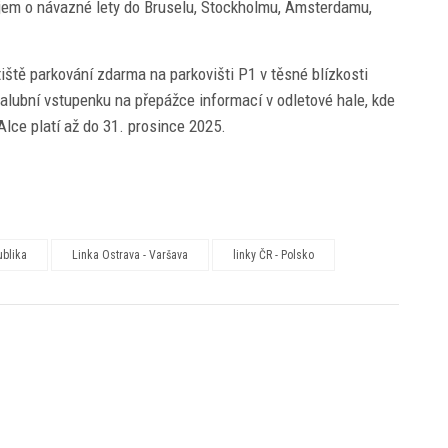
zájem o návazné lety do Bruselu, Stockholmu, Amsterdamu,
tiště parkování zdarma na parkovišti P1 v těsné blízkosti
palubní vstupenku na přepážce informací v odletové hale, kde
lce platí až do 31. prosince 2025.
ublika
Linka Ostrava - Varšava
linky ČR - Polsko