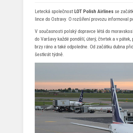
Letecká společnost
LOT Polish Airlines
se začátk
lince do Ostravy. O rozšíření provozu informoval p
V současnosti polský dopravce létá do moravskosl
do Varšavy každé pondělí, úterý, čtvrtek a v pátek
brzy ráno a také odpoledne. Od začátku dubna přidá
šestkrát týdně.