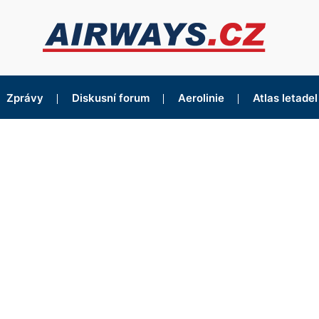
Zprávy
Diskusní forum
Aerolinie
Atlas letadel