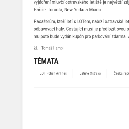
vyjádření mluvčí ostravského letiště je největší 
Paříže, Toronta, New Yorku a Miami.
Pasažérům, kteří letí s LOTem, nabízí ostravské le
odbavovací haly. Cestující musí je předložit svou 
mu poté bude vydán kupón pro parkování zdarma. A
Tomáš Hampl
TÉMATA
LOT Polish Airlines
Letiště Ostrava
Česká rep