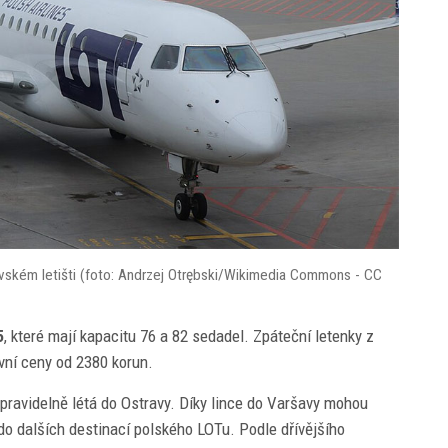
vském letišti (foto: Andrzej Otrębski/Wikimedia Commons - CC
5
, které mají kapacitu 76 a 82 sedadel. Zpáteční letenky z
vní ceny od 2380 korun.
 pravidelně létá do Ostravy. Díky lince do Varšavy mohou
 do dalších destinací polského LOTu. Podle dřívějšího