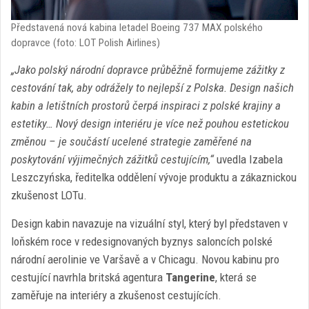
Představená nová kabina letadel Boeing 737 MAX polského
dopravce (foto: LOT Polish Airlines)
„Jako polský národní dopravce průběžně formujeme zážitky z
cestování tak, aby odrážely to nejlepší z Polska. Design našich
kabin a letištních prostorů čerpá inspiraci z polské krajiny a
estetiky… Nový design interiéru je více než pouhou estetickou
změnou – je součástí ucelené strategie zaměřené na
poskytování výjimečných zážitků cestujícím,“
uvedla Izabela
Leszczyńska, ředitelka oddělení vývoje produktu a zákaznickou
zkušenost LOTu.
Design kabin navazuje na vizuální styl, který byl představen v
loňském roce v redesignovaných byznys saloncích polské
národní aerolinie ve Varšavě a v Chicagu. Novou kabinu pro
cestující navrhla britská agentura
Tangerine
, která se
zaměřuje na interiéry a zkušenost cestujících.