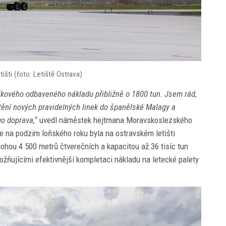
šti (foto: Letiště Ostrava)
lkového odbaveného nákladu přibližně o 1800 tun. Jsem rád,
štění nových pravidelných linek do španělské Malagy a
go doprava,“
uvedl náměstek hejtmana Moravskoslezského
e na podzim loňského roku byla na ostravském letišti
ohou 4 500 metrů čtverečních a kapacitou až 36 tisíc tun
žňujícími efektivnější kompletaci nákladu na letecké palety