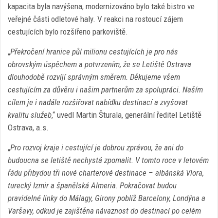
kapacita byla navýšena, modernizováno bylo také bistro ve
veřejné části odletové haly. V reakci na rostoucí zájem
cestujících bylo rozšířeno parkoviště.
„
Překročení hranice půl milionu cestujících je pro nás
obrovským úspěchem a potvrzením, že se Letiště Ostrava
dlouhodobě rozvíjí správným směrem. Děkujeme všem
cestujícím za důvěru i našim partnerům za spolupráci. Naším
cílem je i nadále rozšiřovat nabídku destinací a zvyšovat
kvalitu služeb
,“ uvedl Martin Šturala, generální ředitel Letiště
Ostrava, a.s.
„
Pro rozvoj kraje i cestující je dobrou zprávou, že ani do
budoucna se letiště nechystá zpomalit. V tomto roce v letovém
řádu přibydou tři nové charterové destinace – albánská Vlora,
turecký Izmir a španělská Almeria. Pokračovat budou
pravidelné linky do Málagy, Girony poblíž Barcelony, Londýna a
Varšavy, odkud je zajištěna návaznost do destinací po celém