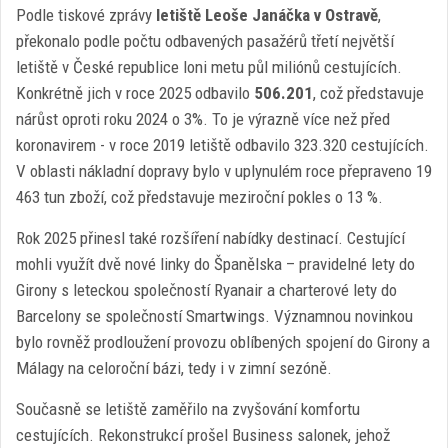
Podle tiskové zprávy
letiště Leoše Janáčka v Ostravě
,
překonalo podle počtu odbavených pasažérů třetí největší
letiště v České republice loni metu půl miliónů cestujících.
Konkrétně jich v roce 2025 odbavilo
506.201
, což představuje
nárůst oproti roku 2024 o 3%. To je výrazně více než před
koronavirem - v roce 2019 letiště odbavilo 323.320 cestujících.
V oblasti nákladní dopravy bylo v uplynulém roce přepraveno 19
463 tun zboží, což představuje meziroční pokles o 13 %.
Rok 2025 přinesl také rozšíření nabídky destinací. Cestující
mohli využít dvě nové linky do Španělska – pravidelné lety do
Girony s leteckou společností Ryanair a charterové lety do
Barcelony se společností Smartwings. Významnou novinkou
bylo rovněž prodloužení provozu oblíbených spojení do Girony a
Málagy na celoroční bázi, tedy i v zimní sezóně.
Současně se letiště zaměřilo na zvyšování komfortu
cestujících. Rekonstrukcí prošel Business salonek, jehož