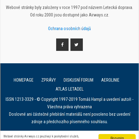
Webové stránky byly založeny v roce 1997 pod názvem Letecká doprava.
Od roku 2000 jsou dostupné jako Airways.cz.
Ochrana osobních údajů
HOMEPAGE
ZPRÁVY
DISKUSNÍ FORUM
AEROLINIE
ATLAS LETADEL
ISSN 1213-3329 - © Copyright 1997-2019 Tomáš Hampl a uvedení autoři -
Všechna práva vyhrazena
Doslovné ani částečné přebírání materiálů není povoleno bez uvedení
zdroje a předchozího písemného souhlasu.
E. in ART for african IVF clinics
Webové stránky Airways.cz používají k poskytování služeb,
Rozumím