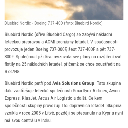
Bluebird Nordic - Boeing 737-400 (foto: Bluebird Nordic)
Bluebird Nordic (dříve Bluebird Cargo) se zabývá nákladní
leteckou přepravou a ACMI pronájmy letadel. V současnosti
provozuje jeden Boeing 737-300F, šest 737-400F a pět 737-
800F. Společnost již dříve avizovala své plány na rozšíření své
flotily na 25 nákladních letadel, přičemž se chce soustředit na
B737NG.
Bluebird Nordic patří pod
Avia Solutions Group
. Tato skupina
dále zastřešuje letecké společnosti Smartlynx Airlines, Avion
Express, KlasJet, Arcus Air Logistic a další. Celkem
společnosti skupiny provozují 165 dopravních letadel. Skupina
vznikla v roce 2005 v Litvě, později se přesunula na Kypr a nyní
má svou centrálu v Irsku.