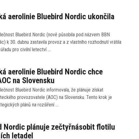
ká aerolinie Bluebird Nordic ukončila
lečnost Bluebird Nordic (nově působila pod názvem BBN
dic) k 30. dubnu zastavila provoz a z vlastního rozhodnutí vrátila
úřadu pro civilní letectví …
ká aerolinie Bluebird Nordic chce
AOC na Slovensku
ečnost Bluebird Nordic informovala, že plánuje získat
eteckého provozovatele (AOC) na Slovensku. Tento krok je
ategických plánů na rozšíření …
d Nordic plánuje zečtyřnásobit flotilu
ích letadel