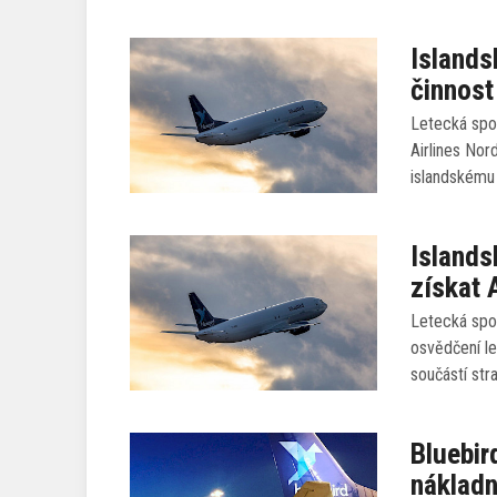
Islands
činnost
Letecká spo
Airlines Nor
islandskému 
Islands
získat 
Letecká spol
osvědčení l
součástí str
Bluebir
nákladn