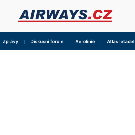
Zprávy
Diskusní forum
Aerolinie
Atlas letadel