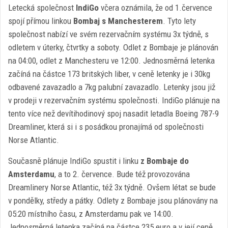
Letecká společnost
IndiGo
včera oznámila, že od 1.července
spojí přímou linkou
Bombaj s Manchesterem
. Tyto lety
společnost nabízí ve svém rezervačním systému 3x týdně, s
odletem v úterky, čtvrtky a soboty. Odlet z Bombaje je plánován
na 04:00, odlet z Manchesteru ve 12:00. Jednosměrná letenka
začíná na částce 173 britských liber, v ceně letenky je i 30kg
odbavené zavazadlo a 7kg palubní zavazadlo. Letenky jsou již
v prodeji v rezervačním systému společnosti. IndiGo plánuje na
tento více než devítihodinový spoj nasadit letadla Boeing 787-9
Dreamliner, která si i s posádkou pronajímá od společnosti
Norse Atlantic.
Současně plánuje IndiGo spustit i linku
z Bombaje do
Amsterdamu
, a to 2. července. Bude též provozována
Dreamlinery Norse Atlantic, též 3x týdně. Ovšem létat se bude
v pondělky, středy a pátky. Odlety z Bombaje jsou plánovány na
05:20 místního času, z Amsterdamu pak ve 14:00.
Jednosměrná letenka začíná na částce 235 euro a v její ceně