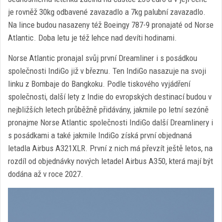
je rovněž 30kg odbavené zavazadlo a 7kg palubní zavazadlo.
Na lince budou nasazeny též Boeingy 787-9 pronajaté od Norse
Atlantic. Doba letu je též lehce nad devíti hodinami.
Norse Atlantic pronajal svůj první Dreamliner i s posádkou
společnosti IndiGo již v březnu. Ten IndiGo nasazuje na svoji
linku z Bombaje do Bangkoku. Podle tiskového vyjádření
společnosti, další lety z Indie do evropských destinací budou v
nejbližších letech průběžně přidávány, jakmile po letní sezóně
pronajme Norse Atlantic společnosti IndiGo další Dreamlinery i
s posádkami a také jakmile IndiGo získá první objednaná
letadla Airbus A321XLR. První z nich má převzít ještě letos, na
rozdíl od objednávky nových letadel Airbus A350, která mají být
dodána až v roce 2027.