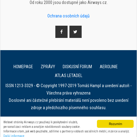
Od roku 2000 jsou dostupné jako Airways.cz.
Ochrana osobních údajů
HOMEPAGE
ZPRÁVY
DISKUSNÍ FORUM
AEROLINIE
ATLAS LETADEL
ISSN 1213-3329 - © Copyright 1997-2019 Tomáš Hampl a uvedení autoři -
Všechna práva vyhrazena
Doslovné ani částečné přebírání materiálů není povoleno bez uvedení
zdroje a předchozího písemného souhlasu.
E. in ART for african IVF clinics
Webové stránky Airways.cz používají k poskytování služeb,
Rozumím
personalizaci reklam a analýze návštěvnosti soubory cookie.
Zařízení na stahování dat z tachografu
Informace o tom, jak web používáte, sdílíme s partnery v oblasti sociálních médií, inzerce a analýz.
Další informace