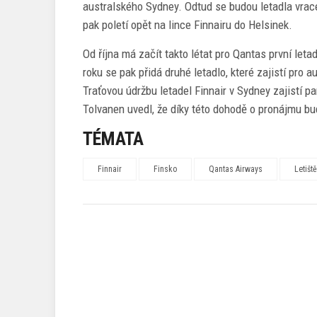
australského Sydney. Odtud se budou letadla vrac
pak poletí opět na lince Finnairu do Helsinek.
Od října má začít takto létat pro Qantas první let
roku se pak přidá druhé letadlo, které zajistí pro
Traťovou údržbu letadel Finnair v Sydney zajistí p
Tolvanen uvedl, že díky této dohodě o pronájmu bu
TÉMATA
Finnair
Finsko
Qantas Airways
Letišt