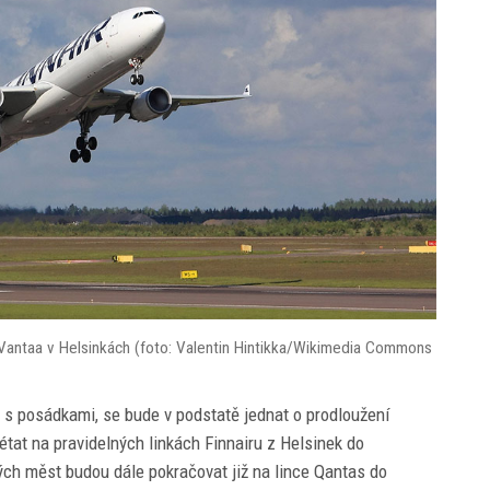
ě Vantaa v Helsinkách (foto: Valentin Hintikka/Wikimedia Commons
 i s posádkami, se bude v podstatě jednat o prodloužení
état na pravidelných linkách Finnairu z Helsinek do
ých měst budou dále pokračovat již na lince Qantas do