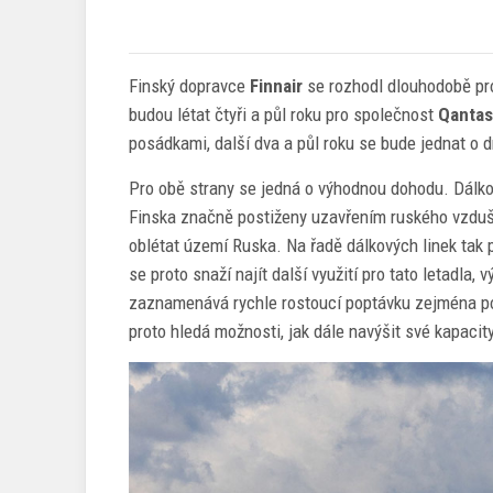
Finský dopravce
Finnair
se rozhodl dlouhodobě p
budou létat čtyři a půl roku pro společnost
Qantas
posádkami, další dva a půl roku se bude jednat o d
Pro obě strany se jedná o výhodnou dohodu. Dálko
Finska značně postiženy uzavřením ruského vzduš
oblétat území Ruska. Na řadě dálkových linek tak
se proto snaží najít další využití pro tato letadla
zaznamenává rychle rostoucí poptávku zejména po 
proto hledá možnosti, jak dále navýšit své kapacity