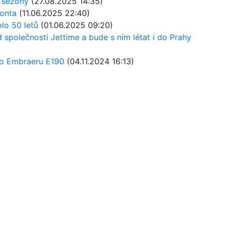
í sezóny
(27.08.2025 14:35)
ronta
(11.06.2025 22:40)
olo 50 letů
(01.06.2025 09:20)
 společnosti Jettime a bude s ním létat i do Prahy
ho Embraeru E190
(04.11.2024 16:13)