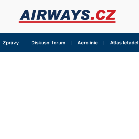
Zprávy
Diskusní forum
Aerolinie
Atlas letadel