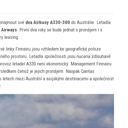
ronajmout své
dva Airbusy A330-300
do Austrálie. Letadla
 Airways
. První dva roky se bude jednat o pronájem i s
ry leasing.
vé linky Finnairu jsou vzhledem ke geografické poloze
ného prostoru. Letadla společnosti jsou nucena zdlouhavě
 provoz letadel A330 není ekonomický. Management Finnairu
, výsledkem čehož je jejich pronájem. Naopak Qantas
letech mezi Austrálií a asijskými destinacemi a společnost
.