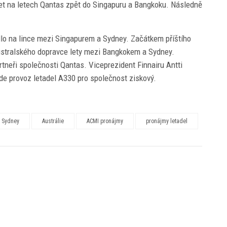
et na letech Qantas zpět do Singapuru a Bangkoku. Následně
adlo na lince mezi Singapurem a Sydney. Začátkem příštího
 australského dopravce lety mezi Bangkokem a Sydney.
artneři společnosti Qantas. Viceprezident Finnairu Antti
de provoz letadel A330 pro společnost ziskový.
ě Sydney
Austrálie
ACMI pronájmy
pronájmy letadel