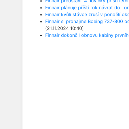
Finnair představil 4 novinky příští letn
Finnair plánuje příští rok návrat do To
Finnair kvůli stávce zruší v pondělí ok
Finnair si pronajme Boeing 737-800 od
(21.11.2024 10:40)
Finnair dokončil obnovu kabiny první