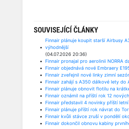
SOUVISEJÍCÍ ČLÁNKY
Finnair plánuje koupit starší Airbusy 
výhodnější
(04.07.2026 20:36)
Finnair pronajal pro aerolinii NORRA d
Finnair objednává nové Embraery E19
Finnair zveřejnil nové linky zimní sezó
Finnair zahájí s A350 dálkové lety do 
Finnair plánuje obnovit flotilu na krát
Finnair oznámil na příští rok 12 novýc
Finnair představil 4 novinky příští letn
Finnair plánuje příští rok návrat do To
Finnair kvůli stávce zruší v pondělí ok
Finnair dokončil obnovu kabiny první