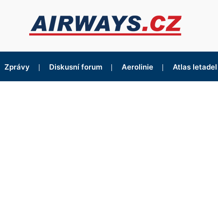
Zprávy
Diskusní forum
Aerolinie
Atlas letadel