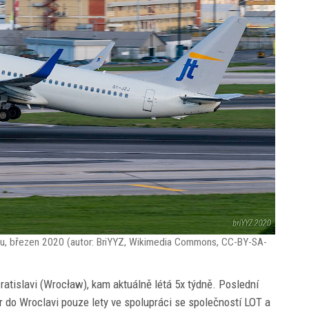
nu, březen 2020 (autor: BriYYZ, Wikimedia Commons, CC-BY-SA-
ratislavi (Wrocław), kam aktuálně létá 5x týdně. Poslední
ir do Wroclavi pouze lety ve spolupráci se společností LOT a