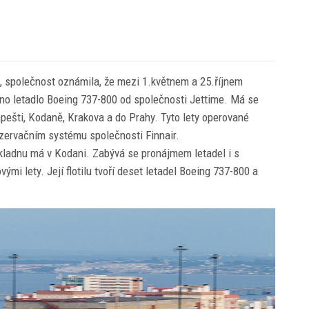
, společnost oznámila, že mezi 1.květnem a 25.říjnem
dno letadlo Boeing 737-800 od společnosti Jettime. Má se
apešti, Kodaně, Krakova a do Prahy. Tyto lety operované
rezervačním systému společnosti Finnair.
kladnu má v Kodani. Zabývá se pronájmem letadel i s
i lety. Její flotilu tvoří deset letadel Boeing 737-800 a