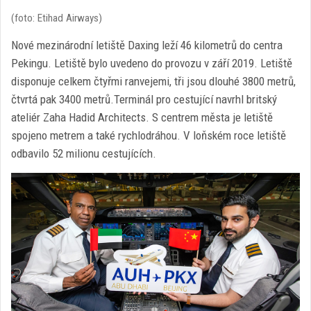
(foto: Etihad Airways)
Nové mezinárodní letiště Daxing leží 46 kilometrů do centra
Pekingu. Letiště bylo uvedeno do provozu v září 2019. Letiště
disponuje celkem čtyřmi ranvejemi, tři jsou dlouhé 3800 metrů,
čtvrtá pak 3400 metrů.Terminál pro cestující navrhl britský
ateliér Zaha Hadid Architects. S centrem města je letiště
spojeno metrem a také rychlodráhou. V loňském roce letiště
odbavilo 52 milionu cestujících.