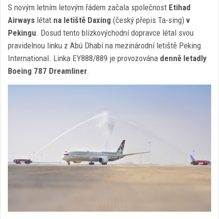
S novým letním letovým řádem začala společnost
Etihad
Airways
létat
na letiště Daxing
(český přepis Ta-sing)
v
Pekingu
. Dosud tento blízkovýchodní dopravce létal svou
pravidelnou linku z Abú Dhabí na mezinárodní letiště Peking
International. Linka EY888/889 je provozována
denně letadly
Boeing 787 Dreamliner
.