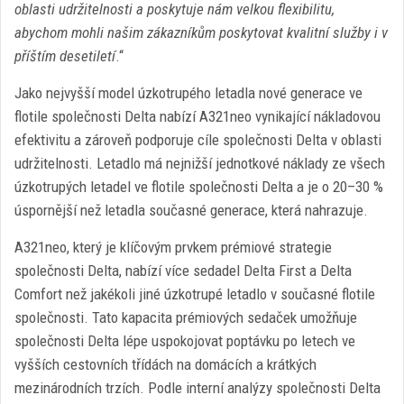
oblasti udržitelnosti a poskytuje nám velkou flexibilitu,
abychom mohli našim zákazníkům poskytovat kvalitní služby i v
příštím desetiletí
.“
Jako nejvyšší model úzkotrupého letadla nové generace ve
flotile společnosti Delta nabízí A321neo vynikající nákladovou
efektivitu a zároveň podporuje cíle společnosti Delta v oblasti
udržitelnosti. Letadlo má nejnižší jednotkové náklady ze všech
úzkotrupých letadel ve flotile společnosti Delta a je o 20–30 %
úspornější než letadla současné generace, která nahrazuje.
A321neo, který je klíčovým prvkem prémiové strategie
společnosti Delta, nabízí více sedadel Delta First a Delta
Comfort než jakékoli jiné úzkotrupé letadlo v současné flotile
společnosti. Tato kapacita prémiových sedaček umožňuje
společnosti Delta lépe uspokojovat poptávku po letech ve
vyšších cestovních třídách na domácích a krátkých
mezinárodních trzích. Podle interní analýzy společnosti Delta