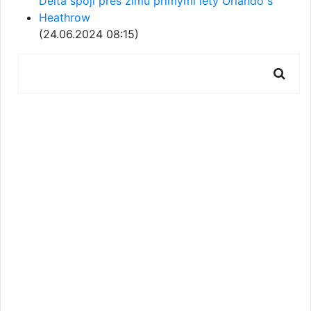
Delta spojí přes zimu přímými lety Orlando s
Heathrow
(24.06.2024 08:15)