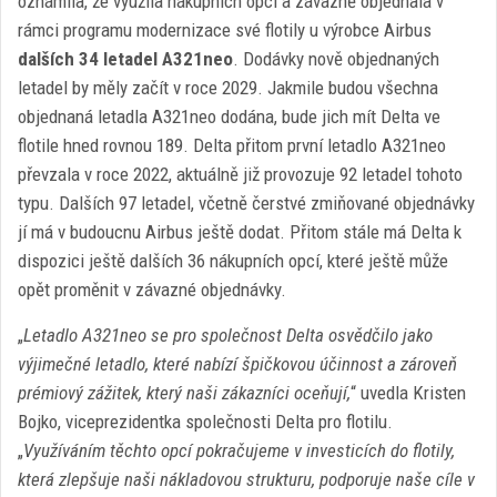
oznámila, že využila nákupních opcí a závazně objednala v
rámci programu modernizace své flotily u výrobce Airbus
dalších 34 letadel A321neo
. Dodávky nově objednaných
letadel by měly začít v roce 2029. Jakmile budou všechna
objednaná letadla A321neo dodána, bude jich mít Delta ve
flotile hned rovnou 189. Delta přitom první letadlo A321neo
převzala v roce 2022, aktuálně již provozuje 92 letadel tohoto
typu. Dalších 97 letadel, včetně čerstvé zmiňované objednávky
jí má v budoucnu Airbus ještě dodat. Přitom stále má Delta k
dispozici ještě dalších 36 nákupních opcí, které ještě může
opět proměnit v závazné objednávky.
„
Letadlo A321neo se pro společnost Delta osvědčilo jako
výjimečné letadlo, které nabízí špičkovou účinnost a zároveň
prémiový zážitek, který naši zákazníci oceňují,
“ uvedla Kristen
Bojko, viceprezidentka společnosti Delta pro flotilu.
„
Využíváním těchto opcí pokračujeme v investicích do flotily,
která zlepšuje naši nákladovou strukturu, podporuje naše cíle v