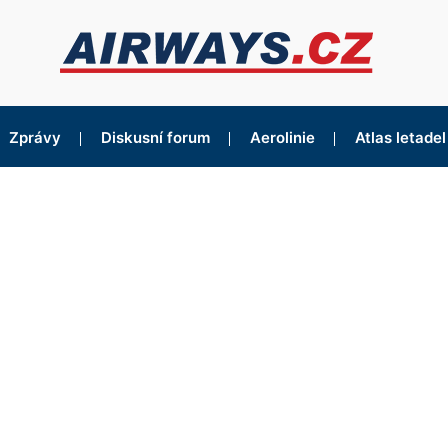
Zprávy
Diskusní forum
Aerolinie
Atlas letadel