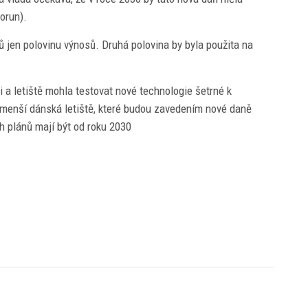
korun).
ů jen polovinu výnosů. Druhá polovina by byla použita na
 a letiště mohla testovat nové technologie šetrné k
a menší dánská letiště, které budou zavedením nové daně
 plánů mají být od roku 2030