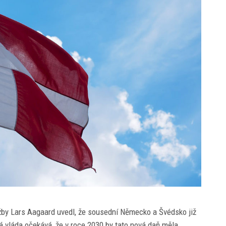
užby Lars Aagaard uvedl, že sousední Německo a Švédsko již
á vláda očekává, že v roce 2030 by tato nová daň měla