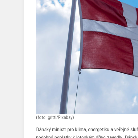
(foto: gritti/Pixabay)
Dánský ministr pro klima, energetiku a veřejné sl
podobné poplatky k letenkám dříve zavedly. Dánsk