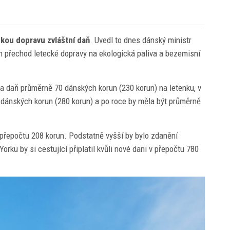
kou dopravu zvláštní daň
. Uvedl to dnes dánský ministr
n přechod letecké dopravy na ekologická paliva a bezemisní
a daň průměrně 70 dánských korun (230 korun) na letenku, v
 dánských korun (280 korun) a po roce by měla být průměrně
 přepočtu 208 korun. Podstatně vyšší by bylo zdanění
rku by si cestující připlatil kvůli nové dani v přepočtu 780