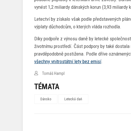
vynést 1,2 miliardy dánských korun (3,93 miliardy 
Letectví by získalo však podle představených plán
výplaty důchodcům, o kterých vláda rozhodla.
Díky podpoře z výnosu daně by letecké společnosti
životnímu prostředí. Část podpory by také dostal
pravděpodobně postižena. Podle dříve oznámených
všechny vnitrostátní lety bez emisí
.
Tomáš Hampl
TÉMATA
Dánsko
Letecká daň