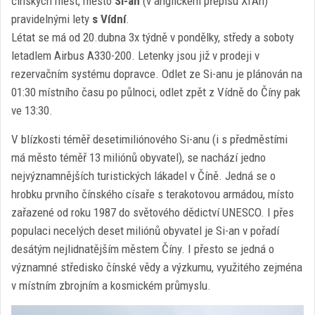
čínských měst, město
Si-an
(v anglickém přepisu Xi’An)
pravidelnými lety
s Vídní
.
Létat se má od 20.dubna 3x týdně v pondělky, středy a soboty
letadlem Airbus A330-200. Letenky jsou již v prodeji v
rezervačním systému dopravce. Odlet ze Si-anu je plánován na
01:30 místního času po půlnoci, odlet zpět z Vídně do Číny pak
ve 13:30.
V blízkosti téměř desetimiliónového Si-anu (i s předměstími
má město téměř 13 miliónů obyvatel), se nachází jedno
nejvýznamnějších turistických lákadel v Číně. Jedná se o
hrobku prvního čínského císaře s terakotovou armádou, místo
zařazené od roku 1987 do světového dědictví UNESCO. I přes
populaci necelých deset miliónů obyvatel je Si-an v pořadí
desátým nejlidnatějším městem Číny. I přesto se jedná o
významné středisko čínské vědy a výzkumu, využitého zejména
v místním zbrojním a kosmickém průmyslu.