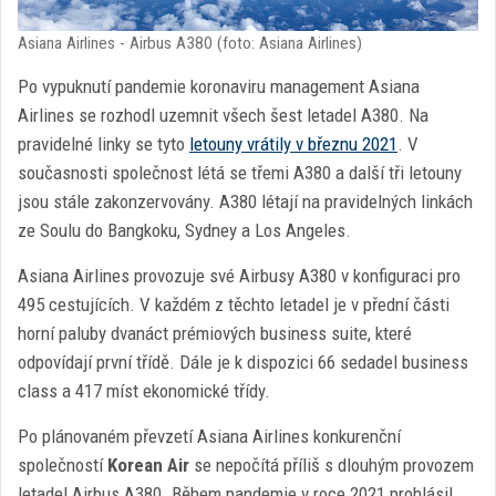
Asiana Airlines - Airbus A380 (foto: Asiana Airlines)
Po vypuknutí pandemie koronaviru management Asiana
Airlines se rozhodl uzemnit všech šest letadel A380. Na
pravidelné linky se tyto
letouny vrátily v březnu 2021
. V
současnosti společnost létá se třemi A380 a další tři letouny
jsou stále zakonzervovány. A380 létají na pravidelných linkách
ze Soulu do Bangkoku, Sydney a Los Angeles.
Asiana Airlines provozuje své Airbusy A380 v konfiguraci pro
495 cestujících. V každém z těchto letadel je v přední části
horní paluby dvanáct prémiových business suite, které
odpovídají první třídě. Dále je k dispozici 66 sedadel business
class a 417 míst ekonomické třídy.
Po plánovaném převzetí Asiana Airlines konkurenční
společností
Korean Air
se nepočítá příliš s dlouhým provozem
letadel Airbus A380. Během pandemie v roce 2021 prohlásil