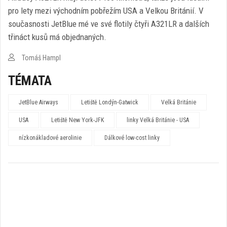
pro lety mezi východním pobřežím USA a Velkou Británií. V
současnosti JetBlue mé ve své flotily čtyři A321LR a dalších
třináct kusů má objednaných.
Tomáš Hampl
TÉMATA
JetBlue Airways
Letiště Londýn-Gatwick
Velká Británie
USA
Letiště New York-JFK
linky Velká Británie - USA
nízkonákladové aerolinie
Dálkové low-cost linky