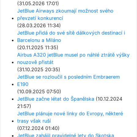
(31.05.2026 17:01)
JetBlue Airways zkoumají možnost svého
převzetí konkurencí
(28.03.2026 11:34)
JetBlue přidá do své sítě dálkových destinací i
Barcelonu a Miláno
(20.11.2025 11:35)
Airbus A320 jetBlue musel po náhlé ztrátě výšky
nouzově přistát
(31.10.2025 20:35)
JetBlue se rozloučil s posledním Embraerem
E190
(10.09.2025 07:50)
JetBlue začne létat do Španělska
(10.12.2024
21:57)
JetBlue plánuje nové linky do Evropy, některé
trasy však ruší
(07.12.2024 01:40)
JetBlue zahájil pravidelné lety do Skotska