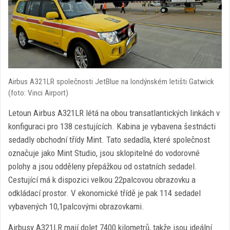
Airbus A321LR společnosti JetBlue na londýnském letišti Gatwick
(foto: Vinci Airport)
Letoun Airbus A321LR létá na obou transatlantických linkách v
konfiguraci pro 138 cestujících. Kabina je vybavena šestnácti
sedadly obchodní třídy Mint. Tato sedadla, které společnost
označuje jako Mint Studio, jsou sklopitelné do vodorovné
polohy a jsou odděleny přepážkou od ostatních sedadel.
Cestující má k dispozici velkou 22palcovou obrazovku a
odkládací prostor. V ekonomické třídě je pak 114 sedadel
vybavených 10,1palcovými obrazovkami.
Airbusy A321LR mají dolet 7400 kilometrů, takže jsou ideální