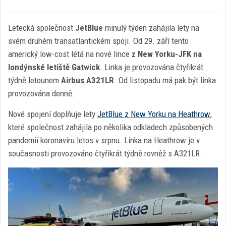
Letecká společnost
JetBlue
minulý týden zahájila lety na
svém druhém transatlantickém spoji. Od 29. září tento
americký low-cost létá na nové lince
z New Yorku-JFK na
londýnské letiště Gatwick
. Linka je provozována čtyřikrát
týdně letounem
Airbus A321LR
. Od listopadu má pak být linka
provozována denně.
Nové spojení doplňuje lety
JetBlue z New Yorku na Heathrow
,
které společnost zahájila po několika odkladech způsobených
pandemií koronaviru letos v srpnu. Linka na Heathrow je v
současnosti provozováno čtyřikrát týdně rovněž s A321LR.