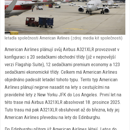
letadla společnosti American Airlines (zdroj: media kit společnosti)
American Airlines plánují svůj Airbus A321XLR provozovat v
konfiguraci s 20 sedačkami obchodní třídy (již v nejnovější
verzi Flagship Suite), 12 sedačkami premium economy a 123
sedačkami ekonomické třídy. Celkem má American Airlines
objednáno padesát letadel tohoto typu. Tento typ American
Airlines plánují nejprve nasadit na lety s cestujícími na
pravidelné lety z New Yorku JFK do Los Angeles. První let na
této trase má Airbus A321XLR absolvovat 18. prosince 2025.
Tuto trasu má pak A321XLR obsluhovat až do března, kdy jej
American Airlines převedou na lety do Edinburghu.
Do Edinburghu přitom již American Airlines létají. Letos do