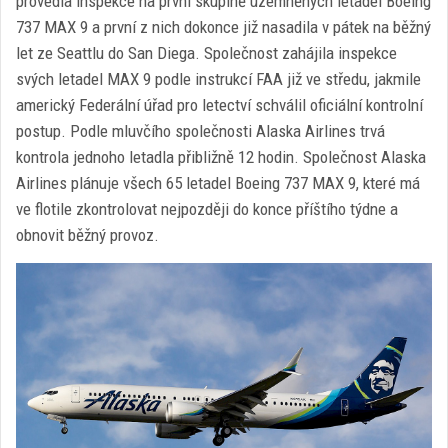
provedla inspekce na první skupině uzemněných letadel Boeing
737 MAX 9 a první z nich dokonce již nasadila v pátek na běžný
let ze Seattlu do San Diega. Společnost zahájila inspekce
svých letadel MAX 9 podle instrukcí FAA již ve středu, jakmile
americký Federální úřad pro letectví schválil oficiální kontrolní
postup. Podle mluvčího společnosti Alaska Airlines trvá
kontrola jednoho letadla přibližně 12 hodin. Společnost Alaska
Airlines plánuje všech 65 letadel Boeing 737 MAX 9, které má
ve flotile zkontrolovat nejpozději do konce příštího týdne a
obnovit běžný provoz.