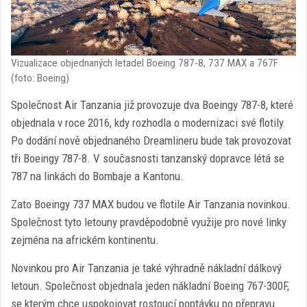
Vizualizace objednaných letadel Boeing 787-8, 737 MAX a 767F
(foto: Boeing)
Společnost Air Tanzania již provozuje dva Boeingy 787-8, které
objednala v roce 2016, kdy rozhodla o modernizaci své flotily.
Po dodání nově objednaného Dreamlineru bude tak provozovat
tři Boeingy 787-8. V současnosti tanzanský dopravce létá se
787 na linkách do Bombaje a Kantonu.
Zato Boeingy 737 MAX budou ve flotile Air Tanzania novinkou.
Společnost tyto letouny pravděpodobně využije pro nové linky
zejména na africkém kontinentu.
Novinkou pro Air Tanzania je také výhradně nákladní dálkový
letoun. Společnost objednala jeden nákladní Boeing 767-300F,
se kterým chce uspokojovat rostoucí poptávku po přepravu