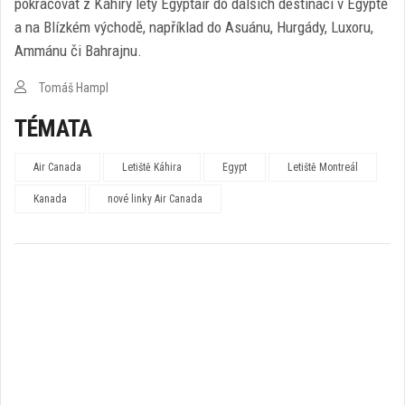
pokračovat z Káhiry lety Egyptair do dalších destinací v Egyptě
a na Blízkém východě, například do Asuánu, Hurgády, Luxoru,
Ammánu či Bahrajnu.
Tomáš Hampl
TÉMATA
Air Canada
Letiště Káhira
Egypt
Letiště Montreál
Kanada
nové linky Air Canada