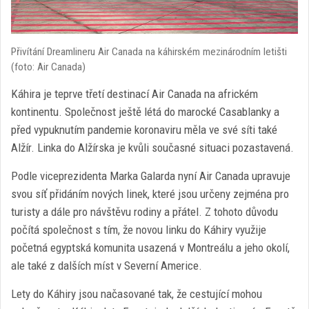
Přivítání Dreamlineru Air Canada na káhirském mezinárodním letišti
(foto: Air Canada)
Káhira je teprve třetí destinací Air Canada na africkém
kontinentu. Společnost ještě létá do marocké Casablanky a
před vypuknutím pandemie koronaviru měla ve své síti také
Alžír. Linka do Alžírska je kvůli současné situaci pozastavená.
Podle viceprezidenta Marka Galarda nyní Air Canada upravuje
svou síť přidáním nových linek, které jsou určeny zejména pro
turisty a dále pro návštěvu rodiny a přátel. Z tohoto důvodu
počítá společnost s tím, že novou linku do Káhiry využije
početná egyptská komunita usazená v Montreálu a jeho okolí,
ale také z dalších míst v Severní Americe.
Lety do Káhiry jsou načasované tak, že cestující mohou