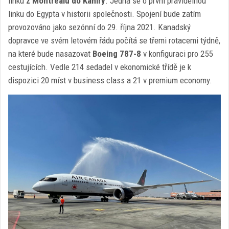
linku
z Montrealu do Káhiry
. Jedná se o první pravidelnou
linku do Egypta v historii společnosti. Spojení bude zatím
provozováno jako sezónní do 29. října 2021. Kanadský
dopravce ve svém letovém řádu počítá se třemi rotacemi týdně,
na které bude nasazovat
Boeing 787-8
v konfiguraci pro 255
cestujících. Vedle 214 sedadel v ekonomické třídě je k
dispozici 20 míst v business class a 21 v premium economy.