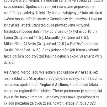
společnosti Air Arabia, slavnostně zahájila ve středu 29. dubna
svou činnost. Společnost se nyní intenzivně připravuje na
spuštění pravidelných letů. Ty budou zahájeny již tuto středu 6.
května inauguračním letem z Casablanky do Londýna. Linka na
londýnské letiště Stansted bude provozována 4x týdně.
Následovat budou další linky do Bruselu (4x týdně od 10.5.),
Lyonu (3x týdně od 14.5.), Marseille (4x týdně od 8.5.),
Milána/Orio Al Serio (3x týdně od 12.5.) a Paříže/Charles de
Gaulle (denně od 16.5.). Ceny jednosměrných letenek včetně
tax a dalších poplatků začínají na cenách okolo 50 amerických
dolarů.
Air Arabic Maroc jsou výsledkem spolupráce
Air Arabia
, jež
mají základnu v Sharjahu ve Spojených arabských emirátech, s
marockou společností
Regional Airlines
, která dosud létala
pouze na regionálních linkách. Třetím partnerem je bahrajnská
investiční banka Ithmaar. Letadlový park nové společnosti se
skládá prozatím ze dvou zcela nových letadel
Airbus A320
,