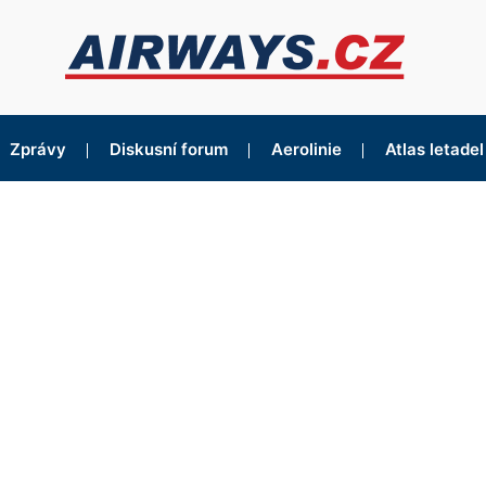
Zprávy
Diskusní forum
Aerolinie
Atlas letadel