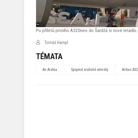
Po příletů prvního A320neo do Šardžá si nové letadlo p
Tomáš Hampl
TÉMATA
Air Arabia
Spojené arabské emiráty
Airbus A3