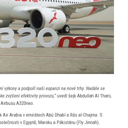
ní výkony a podpoří naši expanzi na nové trhy. Nadále se
e zvýšení efektivity provozu,“
uvedl šejk Abdullah Al Thani,
ho Airbusu A320neo.
 Air Arabia v emirátech Abú Dhabí a Rás al-Chajma. S
polečnosti v Egyptě, Maroku a Pákistánu (Fly Jinnah).