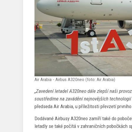
Air Arabia - Airbus A320neo (foto: Air Arabia)
„Zavedení letadel A320neo dále zlepší naši provoz
soustředíme na zavádění nejnovějších technologií k
předseda Air Arabia, u příležitosti převzetí první
Dodávané Airbusy A320neo zamíří také do poboček
letadly se také počítá v zahraničních pobočkách s