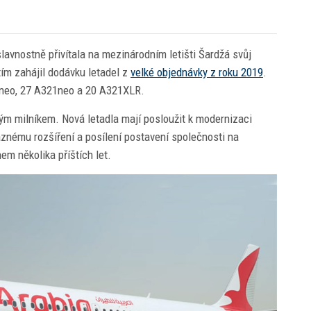
avnostně přivítala na mezinárodním letišti Šardžá svůj
tím zahájil dodávku letadel z
velké objednávky z roku 2019
.
0neo, 27 A321neo a 20 A321XLR.
ým milníkem. Nová letadla mají posloužit k modernizaci
ýraznému rozšíření a posílení postavení společnosti na
em několika příštích let.