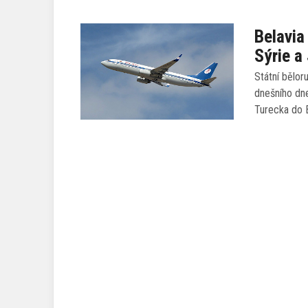
Belavia
Sýrie a
Státní bělor
dnešního dn
Turecka do 