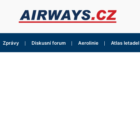
Zprávy
Diskusní forum
Aerolinie
Atlas letadel