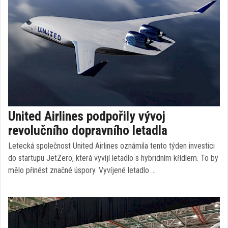
United Airlines podpořily vývoj
revolučního dopravního letadla
Letecká společnost United Airlines oznámila tento týden investici
do startupu JetZero, která vyvíjí letadlo s hybridním křídlem. To by
mělo přinést značné úspory. Vyvíjené letadlo …