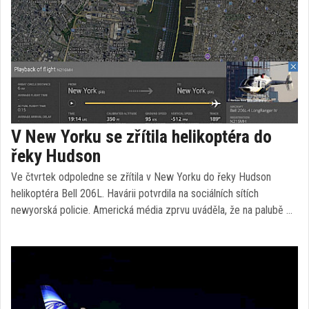
V New Yorku se zřítila helikoptéra do
řeky Hudson
Ve čtvrtek odpoledne se zřítila v New Yorku do řeky Hudson
helikoptéra Bell 206L. Havárii potvrdila na sociálních sítích
newyorská policie. Americká média zprvu uváděla, že na palubě …