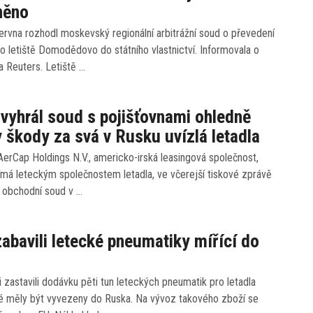
něno
ervna rozhodl moskevský regionální arbitrážní soud o převedení
 letiště Domodědovo do státního vlastnictví. Informovala o
 Reuters. Letiště …
vyhrál soud s pojišťovnami ohledně
 škody za svá v Rusku uvízlá letadla
erCap Holdings N.V., americko-irská leasingová společnost,
ímá leteckým společnostem letadla, ve včerejší tiskové zprávě
e obchodní soud v …
zabavili letecké pneumatiky mířící do
ci zastavili dodávku pěti tun leteckých pneumatik pro letadla
ré měly být vyvezeny do Ruska. Na vývoz takového zboží se