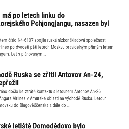
má po letech linku do
orejského Pchjongjangu, nasazen byl
tem číslo N4-6107 spojila ruská nízkonákladová společnost
rlines po dvaceti pěti letech Moskvu pravidelným přímým letem
ngem. Let s plánovaným …
odě Ruska se zřítil Antovov An-24,
epřežil
ráno došlo ke ztrátě kontaktu s letounem Antonov An-26
Angara Airlines v Amurské oblasti na východě Ruska. Letoun
barovsku do Blagověščenska a dále do …
ské letiště Domodědovo bylo