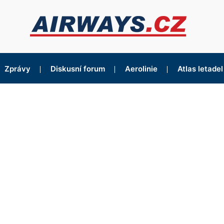
Zprávy
Diskusní forum
Aerolinie
Atlas letadel