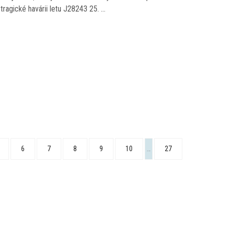
 tragické havárii letu J28243 25. …
6
7
8
9
10
…
27