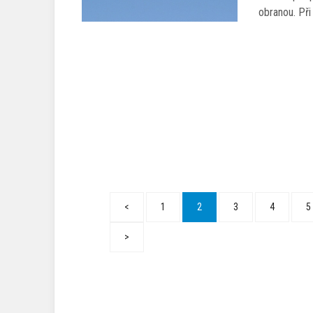
obranou. Při
<
1
2
3
4
5
>