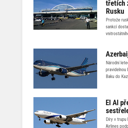
třetích
Rusku
Protože rus
sankcí dost
vnitrostátní
Azerbai
Národní lete
pravidelnou 
Baku do Kaz
El Al p
sestřel
Díry v trupu
Airlines pod