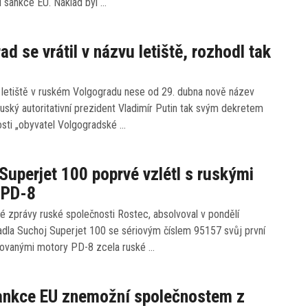
í sankce EU. Náklad byl …
ad se vrátil v názvu letiště, rozhodl tak
 letiště v ruském Volgogradu nese od 29. dubna nově název
Ruský autoritativní prezident Vladimír Putin tak svým dekretem
osti „obyvatel Volgogradské …
Superjet 100 poprvé vzlétl s ruskými
 PD-8
é zprávy ruské společnosti Rostec, absolvoval v pondělí
adla Suchoj Superjet 100 se sériovým číslem 95157 svůj první
tovanými motory PD-8 zcela ruské …
ankce EU znemožní společnostem z