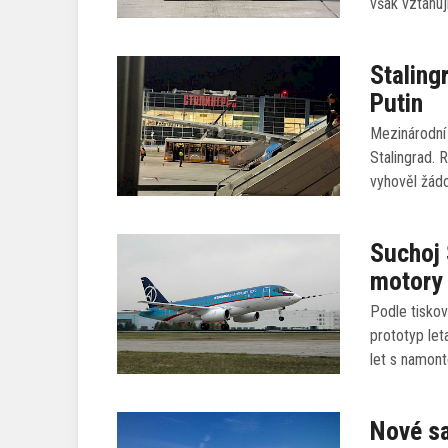
však vztahuj
Stalingr
Putin
Mezinárodní
Stalingrad. 
vyhověl žád
Suchoj 
motory
Podle tiskov
prototyp let
let s namon
Nové s