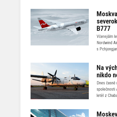
Moskva 
severok
B777
Včerejším le
Nordwind Ai
s Pchjongja
Na vých
nikdo n
Dnes časně 
společnosti 
letěl z Cha
Moskev