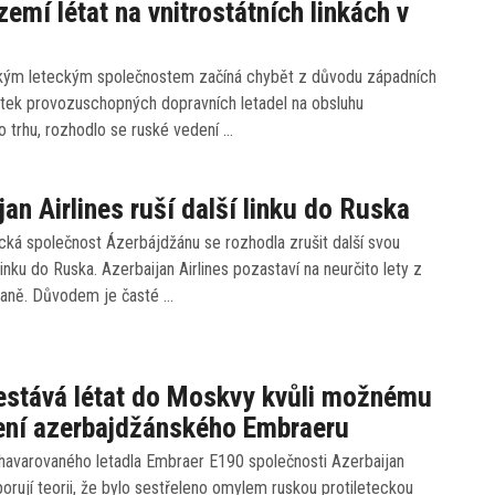
 zemí létat na vnitrostátních linkách v
kým leteckým společnostem začíná chybět z důvodu západních
atek provozuschopných dopravních letadel na obsluhu
ho trhu, rozhodlo se ruské vedení …
jan Airlines ruší další linku do Ruska
cká společnost Ázerbájdžánu se rozhodla zrušit další svou
linku do Ruska. Azerbaijan Airlines pozastaví na neurčito lety z
aně. Důvodem je časté …
řestává létat do Moskvy kvůli možnému
ení azerbajdžánského Embraeru
 havarovaného letadla Embraer E190 společnosti Azerbaijan
porují teorii, že bylo sestřeleno omylem ruskou protileteckou