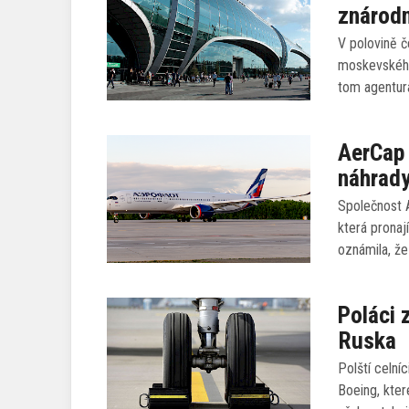
znárod
V polovině č
moskevského
tom agentura
AerCap 
náhrady
Společnost A
která pronaj
oznámila, ž
Poláci 
Ruska
Polští celní
Boeing, kte