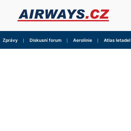
Zprávy
Diskusní forum
Aerolinie
Atlas letadel