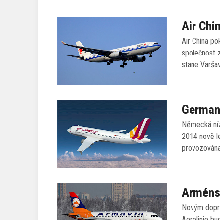
Air Chi
Air China po
společnost z
stane Varšav
German
Německá níz
2014 nově lé
provozována
Arménsk
Novým dopra
Aerolinie bu