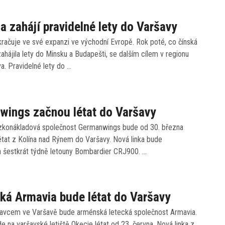
na zahájí pravidelné lety do Varšavy
kračuje ve své expanzi ve východní Evropě. Rok poté, co čínská
ahájila lety do Minsku a Budapešti, se dalším cílem v regionu
a. Pravidelné lety do …
wings začnou létat do Varšavy
konákladová společnost Germanwings bude od 30. března
tat z Kolína nad Rýnem do Varšavy. Nová linka bude
 šestkrát týdně letouny Bombardier CRJ900. …
á Armavia bude létat do Varšavy
vcem ve Varšavě bude arménská letecká společnost Armavia.
de na varšavské letiště Okęcie létat od 23. června. Nová linka z