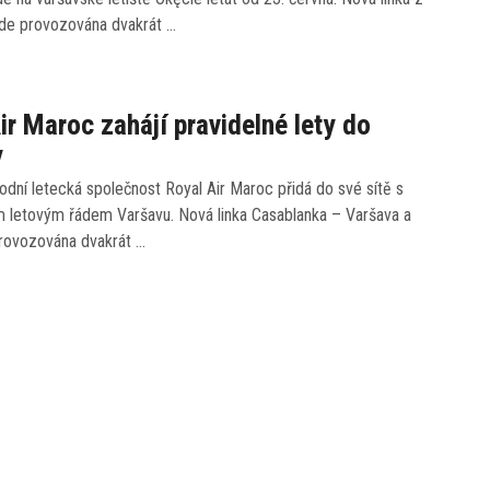
de provozována dvakrát …
ir Maroc zahájí pravidelné lety do
y
dní letecká společnost Royal Air Maroc přidá do své sítě s
m letovým řádem Varšavu. Nová linka Casablanka – Varšava a
rovozována dvakrát …