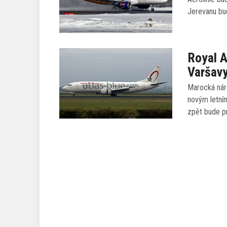
Jerevanu bu
Royal A
Varšav
Marocká náro
novým letní
zpět bude p