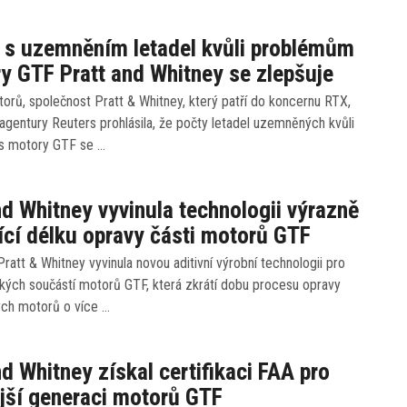
 s uzemněním letadel kvůli problémům
y GTF Pratt and Whitney se zlepšuje
rů, společnost Pratt & Whitney, který patří do koncernu RTX,
agentury Reuters prohlásila, že počty letadel uzemněných kvůli
s motory GTF se …
nd Whitney vyvinula technologii výrazně
ící délku opravy části motorů GTF
ratt & Whitney vyvinula novou aditivní výrobní technologii pro
ckých součástí motorů GTF, která zkrátí dobu procesu opravy
ých motorů o více …
nd Whitney získal certifikaci FAA pro
jší generaci motorů GTF