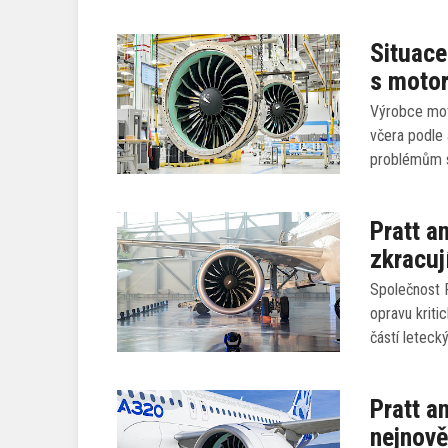
Situace
s motor
Výrobce moto
včera podle 
problémům 
Pratt a
zkracuj
Společnost P
opravu kriti
částí leteck
Pratt a
nejnově