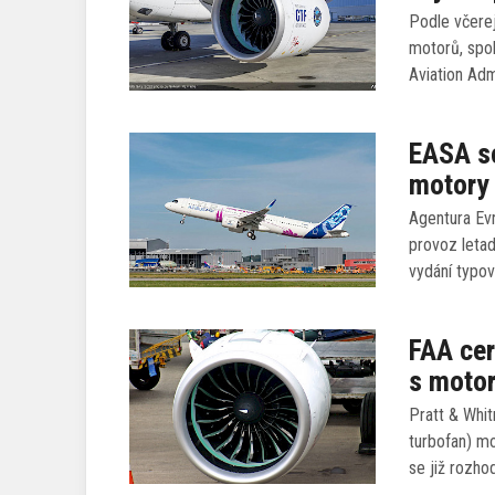
Podle včerej
motorů, spol
Aviation Adm
EASA sc
motory
Agentura Evr
provoz leta
vydání typov
FAA cer
s motor
Pratt & Whi
turbofan) m
se již rozho