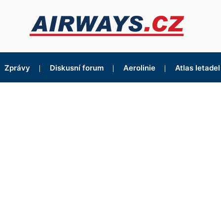
Zprávy
Diskusní forum
Aerolinie
Atlas letadel