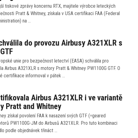
ší tiskové zprávy koncernu RTX, majitele výrobce leteckých
ečnosti Pratt & Whitney, získala v USA certifikaci FAA (Federal
inistration) na …
hválila do provozu Airbusy A321XLR s
 GTF
opské unie pro bezpečnost letectví (EASA) schválila pro
dla Airbus A321XLR s motory Pratt & Whitney PW1100G GTF. O
é certifikace informoval v pátek …
tifikovala Airbus A321XLR i ve variantě
y Pratt and Whitney
tney získal povolení FAA k nasazení svých GTF (=geared
otorů PW1100G-JM do Airbusů A321XLR. Pro tuto kombinaci
dlo podle objednávek třináct …