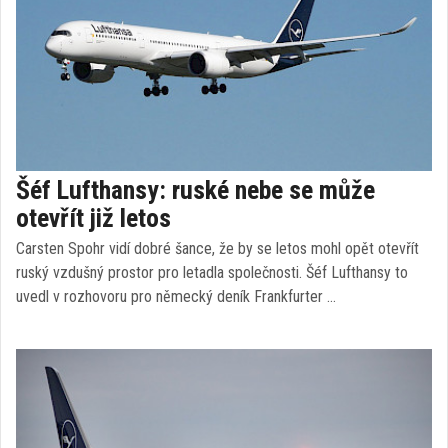
Šéf Lufthansy: ruské nebe se může
otevřít již letos
Carsten Spohr vidí dobré šance, že by se letos mohl opět otevřít
ruský vzdušný prostor pro letadla společnosti. Šéf Lufthansy to
uvedl v rozhovoru pro německý deník Frankfurter …