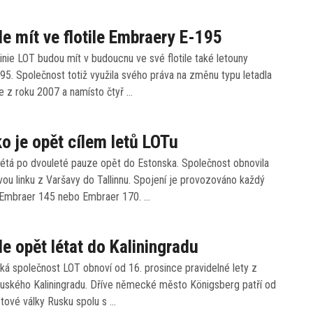
e mít ve flotile Embraery E-195
inie LOT budou mít v budoucnu ve své flotile také letouny
5. Společnost totiž využila svého práva na změnu typu letadla
e z roku 2007 a namísto čtyř …
o je opět cílem letů LOTu
létá po dvouleté pauze opět do Estonska. Společnost obnovila
vou linku z Varšavy do Tallinnu. Spojení je provozováno každý
 Embraer 145 nebo Embraer 170. …
e opět létat do Kaliningradu
ká společnost LOT obnoví od 16. prosince pravidelné lety z
ruského Kaliningradu. Dříve německé město Königsberg patří od
tové války Rusku spolu s …