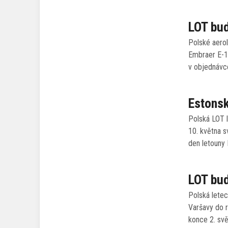
LOT bud
Polské aerol
Embraer E-19
v objednávc
Estonsk
Polská LOT 
10. května s
den letouny
LOT bud
Polská letec
Varšavy do 
konce 2. svě