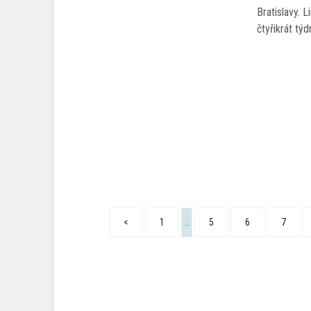
Bratislavy. 
čtyřikrát tý
<
1
…
5
6
7