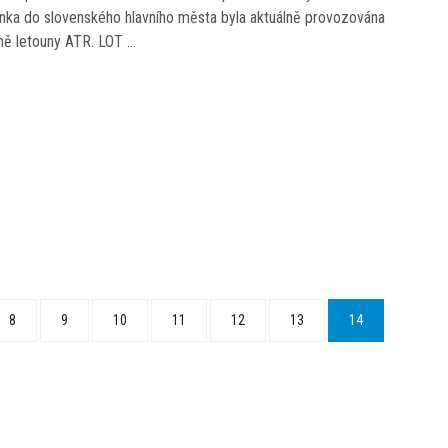
Linka do slovenského hlavního města byla aktuálně provozována
dně letouny ATR. LOT …
8
9
10
11
12
13
14