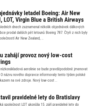
jednávky letadel Boeing: Air New
, LOT, Virgin Blue a British Airways
sledních dnech zaznamenal několik objednávek dálkových
obce prodal dalších pět letounů Boeing 787. Čtyři z nich byly
polečností Air New Zealand, …
u zahájí provoz nový low-cost
wings
 nízkonákladová aerolinie se bude pravděpodobně jmenovat
. O názvu nového dopravce informovaly tento týden polské
dkazem na své zdroje. Nový low-cost …
tavil pravidelné lety do Bratislavy
ká společnost LOT ukončila 15. září pravidelné lety do