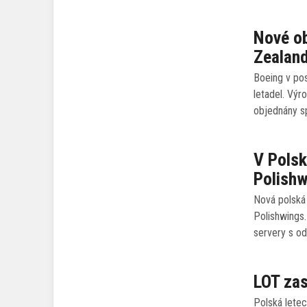
Nové ob
Zealand
Boeing v po
letadel. Výr
objednány s
V Polsk
Polish
Nová polská
Polishwings
servery s o
LOT zas
Polská letec