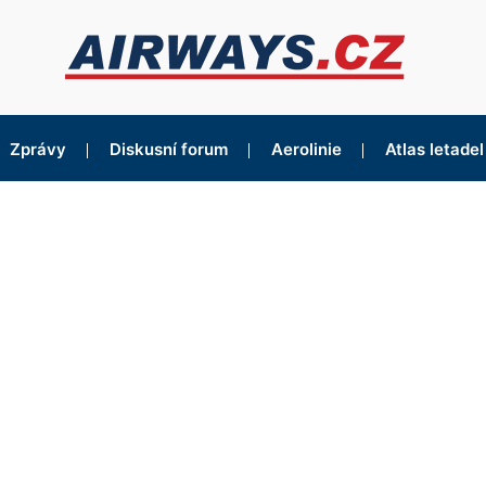
Zprávy
Diskusní forum
Aerolinie
Atlas letadel