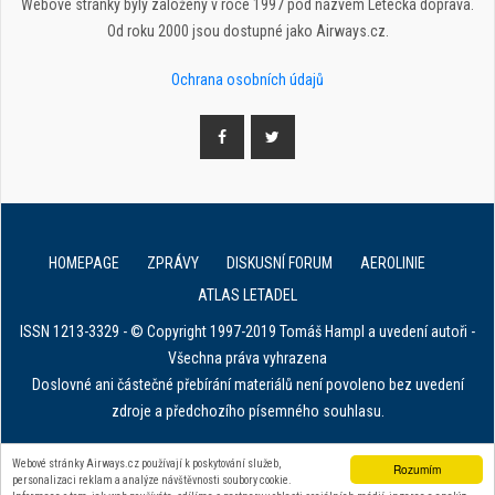
Webové stránky byly založeny v roce 1997 pod názvem Letecká doprava.
Od roku 2000 jsou dostupné jako Airways.cz.
Ochrana osobních údajů
HOMEPAGE
ZPRÁVY
DISKUSNÍ FORUM
AEROLINIE
ATLAS LETADEL
ISSN 1213-3329 - © Copyright 1997-2019 Tomáš Hampl a uvedení autoři -
Všechna práva vyhrazena
Doslovné ani částečné přebírání materiálů není povoleno bez uvedení
zdroje a předchozího písemného souhlasu.
E. in ART for african IVF clinics
Webové stránky Airways.cz používají k poskytování služeb,
Rozumím
personalizaci reklam a analýze návštěvnosti soubory cookie.
Zařízení na stahování dat z tachografu