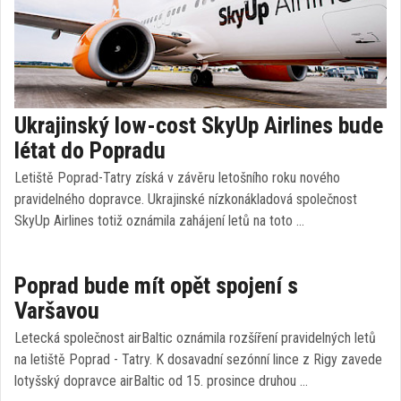
Ukrajinský low-cost SkyUp Airlines bude
létat do Popradu
Letiště Poprad-Tatry získá v závěru letošního roku nového
pravidelného dopravce. Ukrajinské nízkonákladová společnost
SkyUp Airlines totiž oznámila zahájení letů na toto …
Poprad bude mít opět spojení s
Varšavou
Letecká společnost airBaltic oznámila rozšíření pravidelných letů
na letiště Poprad - Tatry. K dosavadní sezónní lince z Rigy zavede
lotyšský dopravce airBaltic od 15. prosince druhou …