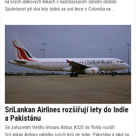
na svých dálkových linkách v nadcházejícím zimním období.
Společnost při dva lety týdně na své lince z Colomba na …
SriLankan Airlines rozšiřují lety do Indie
a Pakistánu
Se zařazením třetího letounu Airbus A320 do flotily rozšíří
SriLankan Airlines nabídku svých letů do Indie, Pákistánu a také na