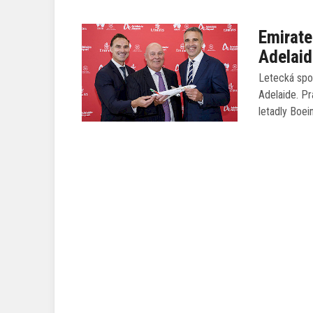
Emirate
Adelai
Letecká spo
Adelaide. Pr
letadly Boe