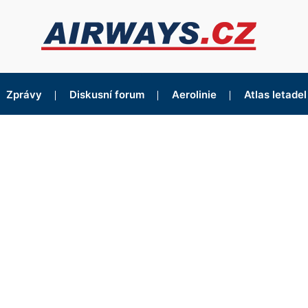
Zprávy
Diskusní forum
Aerolinie
Atlas letadel