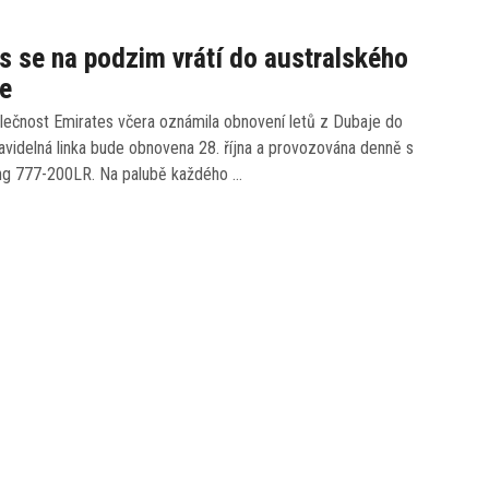
s se na podzim vrátí do australského
de
lečnost Emirates včera oznámila obnovení letů z Dubaje do
avidelná linka bude obnovena 28. října a provozována denně s
ing 777-200LR. Na palubě každého …