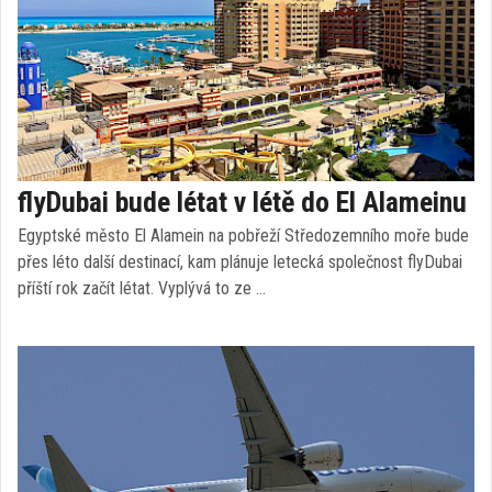
flyDubai bude létat v létě do El Alameinu
Egyptské město El Alamein na pobřeží Středozemního moře bude
přes léto další destinací, kam plánuje letecká společnost flyDubai
příští rok začít létat. Vyplývá to ze …