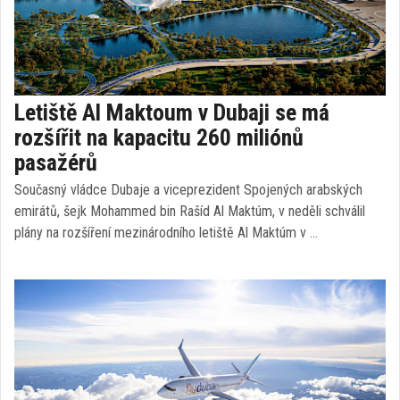
Letiště Al Maktoum v Dubaji se má
rozšířit na kapacitu 260 miliónů
pasažérů
Současný vládce Dubaje a viceprezident Spojených arabských
emirátů, šejk Mohammed bin Rašíd Al Maktúm, v neděli schválil
plány na rozšíření mezinárodního letiště Al Maktúm v …