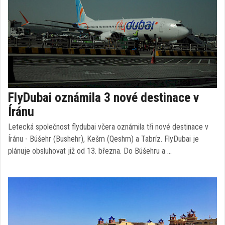
FlyDubai oznámila 3 nové destinace v
Íránu
Letecká společnost flydubai včera oznámila tři nové destinace v
Íránu - Búšehr (Bushehr), Kešm (Qeshm) a Tabríz. FlyDubai je
plánuje obsluhovat již od 13. března. Do Búšehru a …