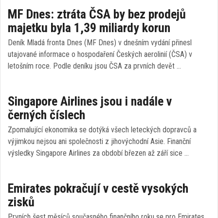
MF Dnes: ztráta ČSA by bez prodejů
majetku byla 1,39 miliardy korun
Deník Mladá fronta Dnes (MF Dnes) v dnešním vydání přinesl
utajované informace o hospodaření Českých aerolinií (ČSA) v
letošním roce. Podle deníku jsou ČSA za prvních devět …
Singapore Airlines jsou i nadále v
černých číslech
Zpomalující ekonomika se dotýká všech leteckých dopravců a
výjimkou nejsou ani společnosti z jihovýchodní Asie. Finanční
výsledky Singapore Airlines za období březen až září sice …
Emirates pokračují v cestě vysokých
zisků
Prvních šest měsíců současného finančního roku se pro Emirates