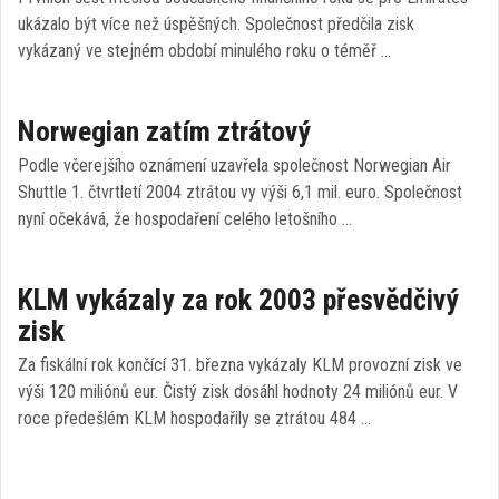
ukázalo být více než úspěšných. Společnost předčila zisk
vykázaný ve stejném období minulého roku o téměř …
Norwegian zatím ztrátový
Podle včerejšího oznámení uzavřela společnost Norwegian Air
Shuttle 1. čtvrtletí 2004 ztrátou vy výši 6,1 mil. euro. Společnost
nyní očekává, že hospodaření celého letošního …
KLM vykázaly za rok 2003 přesvědčivý
zisk
Za fiskální rok končící 31. března vykázaly KLM provozní zisk ve
výši 120 miliónů eur. Čistý zisk dosáhl hodnoty 24 miliónů eur. V
roce předešlém KLM hospodařily se ztrátou 484 …