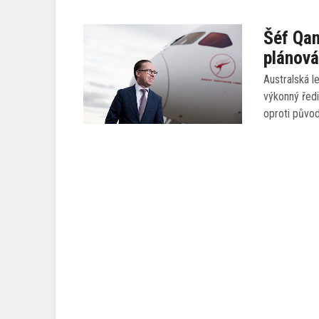
Šéf Qan
plánov
Australská l
výkonný ředi
oproti půvo