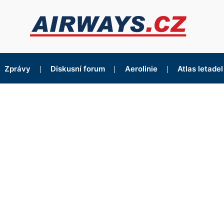
Zprávy
Diskusní forum
Aerolinie
Atlas letadel