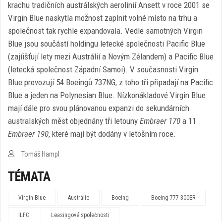
krachu tradičních austrálských aerolinií Ansett v roce 2001 se
Virgin Blue naskytla možnost zaplnit volné místo na trhu a
společnost tak rychle expandovala. Vedle samotných Virgin
Blue jsou součástí holdingu letecké společnosti Pacific Blue
(zajíišťují lety mezi Austrálií a Novým Zélandem) a Pacific Blue
(letecká společnost Západní Samoi). V současnosti Virgin
Blue provozují 54 Boeingů 737NG, z toho tři připadají na Pacific
Blue a jeden na Polynesian Blue. Nízkonákladové Virgin Blue
mají dále pro svou plánovanou expanzi do sekundárních
australských měst objednány tři letouny
Embraer 170
a 11
Embraer 190
, které mají být dodány v letošním roce.
Tomáš Hampl
TÉMATA
Virgin Blue
Austrálie
Boeing
Boeing 777-300ER
ILFC
Leasingové společnosti