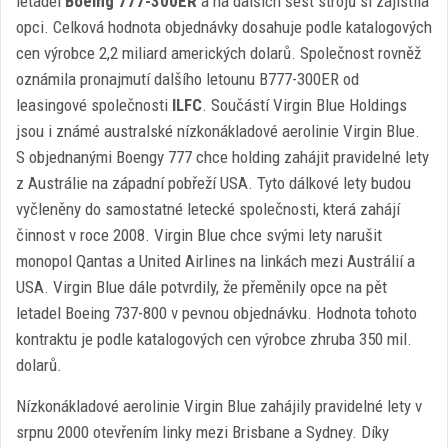
letadel
Boeing 777-300ER
a na dalších šest strojů si zajistila
opci. Celková hodnota objednávky dosahuje podle katalogových
cen výrobce 2,2 miliard amerických dolarů. Společnost rovněž
oznámila pronajmutí dalšího letounu B777-300ER od
leasingové společnosti
ILFC
. Součástí Virgin Blue Holdings
jsou i známé australské nízkonákladové aerolinie Virgin Blue.
S objednanými Boengy 777 chce holding zahájit pravidelné lety
z Austrálie na západní pobřeží USA. Tyto dálkové lety budou
vyčleněny do samostatné letecké společnosti, která zahájí
činnost v roce 2008. Virgin Blue chce svými lety narušit
monopol Qantas a United Airlines na linkách mezi Austrálií a
USA. Virgin Blue dále potvrdily, že přeměnily opce na pět
letadel Boeing 737-800 v pevnou objednávku. Hodnota tohoto
kontraktu je podle katalogových cen výrobce zhruba 350 mil.
dolarů.
Nízkonákladové aerolinie Virgin Blue zahájily pravidelné lety v
srpnu 2000 otevřením linky mezi Brisbane a Sydney. Díky