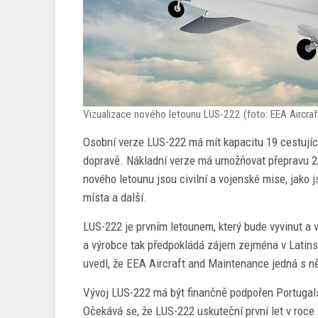
Vizualizace nového letounu LUS-222 (foto: EEA Aircra
Osobní verze LUS-222 má mít kapacitu 19 cestující
dopravě. Nákladní verze má umožňovat přepravu 2,
nového letounu jsou civilní a vojenské mise, jako
místa a další.
LUS-222 je prvním letounem, který bude vyvinut a
a výrobce tak předpokládá zájem zejména v Latins
uvedl, že EEA Aircraft and Maintenance jedná s ně
Vývoj LUS-222 má být finančně podpořen Portugals
Očekává se, že LUS-222 uskuteční první let v roce