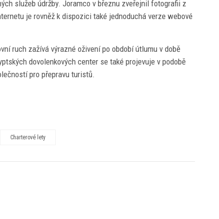
ch služeb údržby. Joramco v březnu zveřejnil fotografii z
nternetu je rovněž k dispozici také jednoduchá verze webové
ovní ruch zažívá výrazné oživení po období útlumu v době
yptských dovolenkových center se také projevuje v podobě
lečností pro přepravu turistů.
Charterové lety