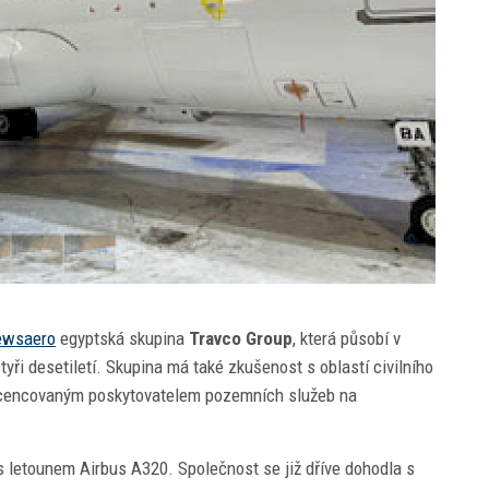
ewsaero
egyptská skupina
Travco Group
, která působí v
tyři desetiletí. Skupina má také zkušenost s oblastí civilního
e licencovaným poskytovatelem pozemních služeb na
s letounem Airbus A320. Společnost se již dříve dohodla s