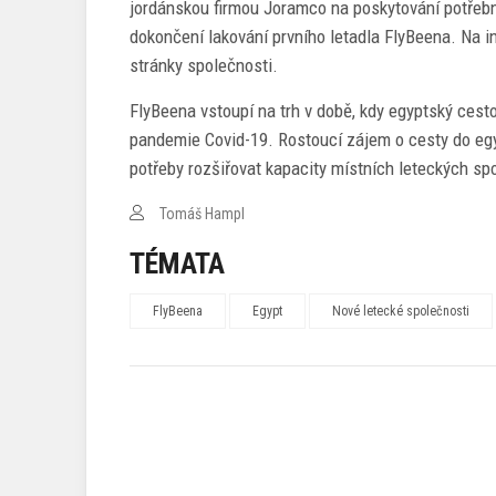
jordánskou firmou Joramco na poskytování potřebný
dokončení lakování prvního letadla FlyBeena. Na i
stránky společnosti.
FlyBeena vstoupí na trh v době, kdy egyptský cest
pandemie Covid-19. Rostoucí zájem o cesty do eg
potřeby rozšiřovat kapacity místních leteckých spo
Tomáš Hampl
TÉMATA
FlyBeena
Egypt
Nové letecké společnosti