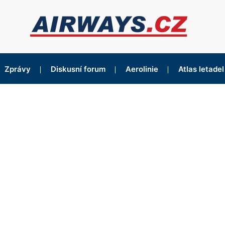
Zprávy
Diskusní forum
Aerolinie
Atlas letadel