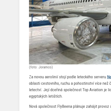
(foto: Joramco)
Za novou aerolinií stojí podle leteckého serveru
N
oblasti cestovního, ruchu a pohostinství více než č
letectví. Její dceřiná společnost Top Aviation j
egyptských letištích.
Nová společnost FlyBeena plánuje zahájit provoz 