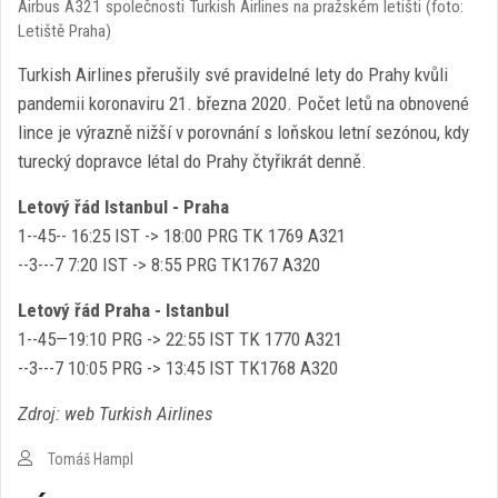
Airbus A321 společnosti Turkish Airlines na pražském letišti (foto:
Letiště Praha)
Turkish Airlines přerušily své pravidelné lety do Prahy kvůli
pandemii koronaviru 21. března 2020. Počet letů na obnovené
lince je výrazně nižší v porovnání s loňskou letní sezónou, kdy
turecký dopravce létal do Prahy čtyřikrát denně.
Letový řád Istanbul - Praha
1--45-- 16:25 IST -> 18:00 PRG TK 1769 A321
--3---7 7:20 IST -> 8:55 PRG TK1767 A320
Letový řád Praha - Istanbul
1--45—19:10 PRG -> 22:55 IST TK 1770 A321
--3---7 10:05 PRG -> 13:45 IST TK1768 A320
Zdroj: web Turkish Airlines
Tomáš Hampl