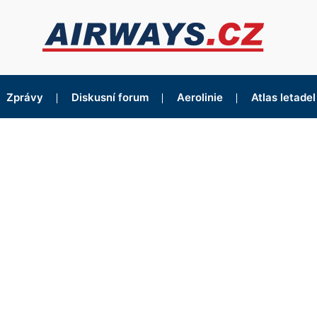
Zprávy
Diskusní forum
Aerolinie
Atlas letadel