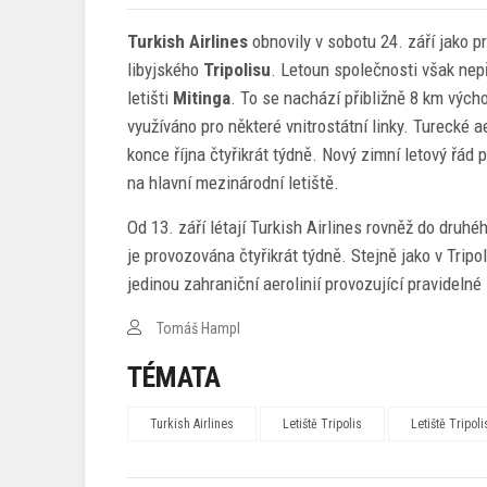
Turkish Airlines
obnovily v sobotu 24. září jako p
libyjského
Tripolisu
. Letoun společnosti však nepř
letišti
Mitinga
. To se nachází přibližně 8 km výc
využíváno pro některé vnitrostátní linky. Turecké a
konce října čtyřikrát týdně. Nový zimní letový řá
na hlavní mezinárodní letiště.
Od 13. září létají Turkish Airlines rovněž do druh
je provozována čtyřikrát týdně. Stejně jako v Tripol
jedinou zahraniční aerolinií provozující pravidelné l
Tomáš Hampl
TÉMATA
Turkish Airlines
Letiště Tripolis
Letiště Tripoli