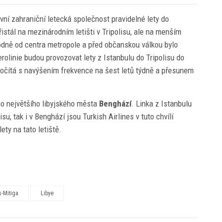
rvní zahraniční letecká společnost pravidelné lety do
istál na mezinárodním letišti v Tripolisu, ale na menším
hodně od centra metropole a před občanskou válkou bylo
erolinie budou provozovat lety z Istanbulu do Tripolisu do
d počítá s navýšením frekvence na šest letů týdně a přesunem
ého největšího libyjského města
Benghází
. Linka z Istanbulu
isu, tak i v Benghází jsou Turkish Airlines v tuto chvílí
ety na tato letiště.
s-Mitiga
Libye