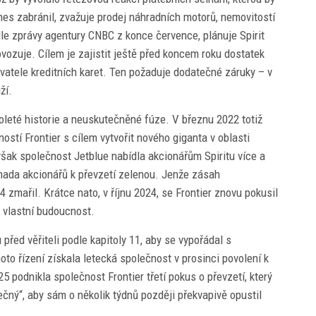
nes zabránil, zvažuje prodej náhradních motorů, nemovitostí
odle zprávy agentury CNBC z konce července, plánuje Spirit
rovozuje. Cílem je zajistit ještě před koncem roku dostatek
vatele kreditních karet. Ten požaduje dodatečné záruky – v
ží.
oleté historie a neuskutečněné fúze. V březnu 2022 totiž
ostí Frontier s cílem vytvořit nového giganta v oblasti
šak společnost Jetblue nabídla akcionářům Spiritu více a
mada akcionářů k převzetí zelenou. Jenže zásah
zmařil. Krátce nato, v říjnu 2024, se Frontier znovu pokusil
ou vlastní budoucnost.
před věřiteli podle kapitoly 11, aby se vypořádal s
oto řízení získala letecká společnost v prosinci povolení k
5 podnikla společnost Frontier třetí pokus o převzetí, který
tečný“, aby sám o několik týdnů později překvapivě opustil