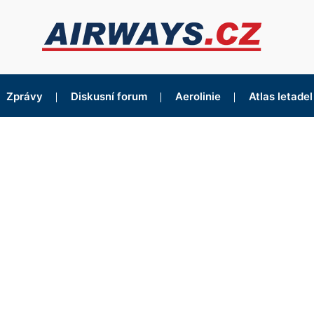
Zprávy
Diskusní forum
Aerolinie
Atlas letadel