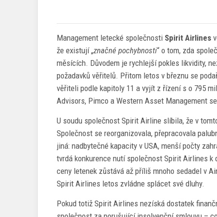
Management letecké společnosti
Spirit Airlines
v
že existují „
značné pochybnosti
“ o tom, zda spole
měsících. Důvodem je rychlejší pokles likvidity, n
požadavků věřitelů. Přitom letos v březnu se podař
věřiteli podle kapitoly 11 a vyjít z řízení s o 795
Advisors, Pimco a Western Asset Management se to
U soudu společnost Spirit Airline slíbila, že v tom
Společnost se reorganizovala, přepracovala palubn
jiná: nadbytečné kapacity v USA, menší počty zahr
tvrdá konkurence nutí společnost Spirit Airlines k
ceny letenek zůstává až příliš mnoho sedadel v Ai
Spirit Airlines letos zvládne splácet své dluhy.
Pokud totiž Spirit Airlines nezíská dostatek finanč
společnost za porušující insolvenční smlouvu – což