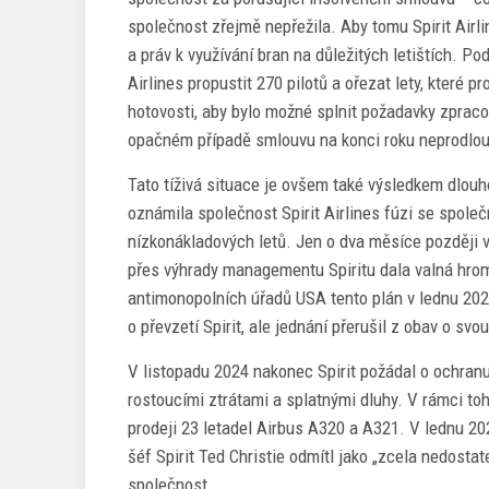
společnost zřejmě nepřežila. Aby tomu Spirit Airli
a práv k využívání bran na důležitých letištích. P
Airlines propustit 270 pilotů a ořezat lety, které p
hotovosti, aby bylo možné splnit požadavky zpraco
opačném případě smlouvu na konci roku neprodlou
Tato tíživá situace je ovšem také výsledkem dlouh
oznámila společnost Spirit Airlines fúzi se společn
nízkonákladových letů. Jen o dva měsíce později v
přes výhrady managementu Spiritu dala valná hro
antimonopolních úřadů USA tento plán v lednu 2024 
o převzetí Spirit, ale jednání přerušil z obav o sv
V listopadu 2024 nakonec Spirit požádal o ochranu 
rostoucími ztrátami a splatnými dluhy. V rámci toh
prodeji 23 letadel Airbus A320 a A321. V lednu 202
šéf Spirit Ted Christie odmítl jako „zcela nedosta
společnost.