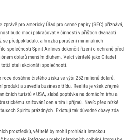
e zprávě pro americký Úřad pro cenné papíry (SEC) přiznává,
čnost bude moci pokračovat v činnosti v příštích dvanácti
ež se předpokládalo, a hrozba porušení minimálních
ilo společnosti Spirit Airlines dokončit řízení o ochraně před
 miliónem dolarů menším dluhem. Velcí věřitelé jako Citadel
tiž stali akcionáři společnosti.
to roce dosáhne čistého zisku ve výši 252 milionů dolarů.
í produkt a zavedla business třídu. Realita je však zřejmě
aničních turistů v USA, slabá poptávka na domácím trhu a
 drastickému snižování cen a tím i příjmů. Navíc přes nízké
rbusech Spiritu prázdných. Existují tak důvodné obavy zda
ních prostředků, věřitelé by mohli prohlásit leteckou
 by vyvolalo řetězovou reakci platebních selhání, kterou by