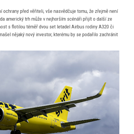
í ochrany před věřiteli, vše nasvědčuje tomu, že zřejmě není
a americký trh může v nejhorším scénáři přijít o další ze
st s flotilou téměř dvou set letadel Airbus rodiny A320 či
našel nějaký nový investor, kterému by se podařilo zachránit