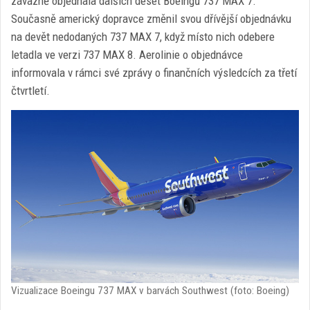
závazně objednala dalších deset Boeingů 737 MAX 7.
Současně americký dopravce změnil svou dřívější objednávku
na devět nedodaných 737 MAX 7, když místo nich odebere
letadla ve verzi 737 MAX 8. Aerolinie o objednávce
informovala v rámci své zprávy o finančních výsledcích za třetí
čtvrtletí.
Vizualizace Boeingu 737 MAX v barvách Southwest (foto: Boeing)