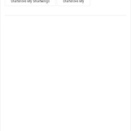
Charterové lety Smartwings
Charterové lety