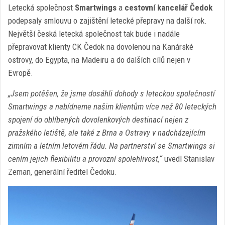
Letecká společnost
Smartwings
a
cestovní kancelář Čedok
podepsaly smlouvu o zajištění letecké přepravy na další rok.
Největší česká letecká společnost tak bude i nadále
přepravovat klienty CK Čedok na dovolenou na Kanárské
ostrovy, do Egypta, na Madeiru a do dalších cílů nejen v
Evropě.
„Jsem potěšen, že jsme dosáhli dohody s leteckou společností
Smartwings a nabídneme našim klientům více než 80 leteckých
spojení do oblíbených dovolenkových destinací nejen z
pražského letiště, ale také z Brna a Ostravy v nadcházejícím
zimním a letním letovém řádu. Na partnerství se Smartwings si
cením jejich flexibilitu a provozní spolehlivost,“
uvedl Stanislav
Zeman, generální ředitel Čedoku.