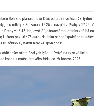
lském Bolzanu plánuje nově létat od prosince též i
2x týdně
dy jsou odlety z Bolzana v 15:25, a nazpět z Prahy v 17:25. V
 a z Prahy v 16:45. Nejlevnější jednosměrná letenka začíná na
g kufrem pak 162,75 euro. Na linku nasadí společnost jediný
 rezervačního systému letecké společnosti.
u oblíbeným cílem českých lyžařů. Právě na ty nová linka
e do konce zimního letového řádu, do 28.bŕezna 2027.