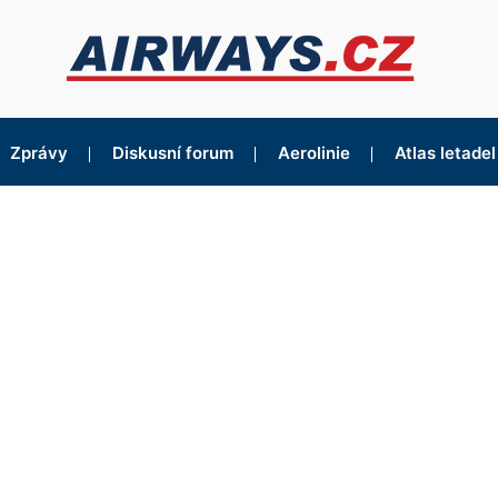
Zprávy
Diskusní forum
Aerolinie
Atlas letadel