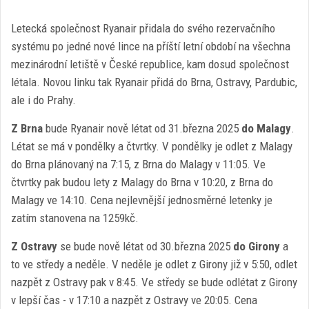
Letecká společnost Ryanair přidala do svého rezervačního
systému po jedné nové lince na příští letní období na všechna
mezinárodní letiště v České republice, kam dosud společnost
létala. Novou linku tak Ryanair přidá do Brna, Ostravy, Pardubic,
ale i do Prahy.
Z Brna
bude Ryanair nově létat od 31.března 2025
do Malagy
.
Létat se má v pondělky a čtvrtky. V pondělky je odlet z Malagy
do Brna plánovaný na 7:15, z Brna do Malagy v 11:05. Ve
čtvrtky pak budou lety z Malagy do Brna v 10:20, z Brna do
Malagy ve 14:10. Cena nejlevnější jednosměrné letenky je
zatím stanovena na 1259kč.
Z Ostravy
se bude nově létat od 30.března 2025
do Girony
a
to ve středy a neděle. V neděle je odlet z Girony již v 5:50, odlet
nazpět z Ostravy pak v 8:45. Ve středy se bude odlétat z Girony
v lepší čas - v 17:10 a nazpět z Ostravy ve 20:05. Cena