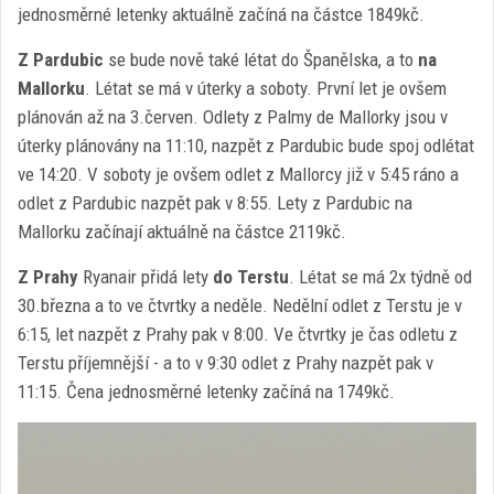
jednosměrné letenky aktuálně začíná na částce 1849kč.
Z Pardubic
se bude nově také létat do Španělska, a to
na
Mallorku
. Létat se má v úterky a soboty. První let je ovšem
plánován až na 3.červen. Odlety z Palmy de Mallorky jsou v
úterky plánovány na 11:10, nazpět z Pardubic bude spoj odlétat
ve 14:20. V soboty je ovšem odlet z Mallorcy již v 5:45 ráno a
odlet z Pardubic nazpět pak v 8:55. Lety z Pardubic na
Mallorku začínají aktuálně na částce 2119kč.
Z Prahy
Ryanair přidá lety
do Terstu
. Létat se má 2x týdně od
30.března a to ve čtvrtky a neděle. Nedělní odlet z Terstu je v
6:15, let nazpět z Prahy pak v 8:00. Ve čtvrtky je čas odletu z
Terstu příjemnější - a to v 9:30 odlet z Prahy nazpět pak v
11:15. Čena jednosměrné letenky začíná na 1749kč.