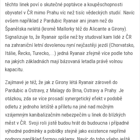
těchto linek poví o skutečné poptávce a koupěschopnosti
obyvatel v ČR mimo Prahu víc než tisíc vědeckých studií. Navíc
ovšem například z Pardubic Ryanair ani jinam než do
Španělska nelétá (kromě Mallorky též do Alicante a Girony).
Signalizuje to, že Ryanair spíše než by studoval kam lidé z ČR
na zahraniční letní dovolenou nyní nejčastěji jezdí (Chorvatsko,
Itálie, Řecko, Turecko,...) jedná Ryanair zřejmě více podle toho
na jakých základnách mají bázovaná letadla právě volnou
kapacitu.
Zajímavé je též, že jak z Girony létá Ryanair zároveň do
Pardubic a Ostravy, z Malagy do Brna, Ostravy a Prahy. Je
otázkou, zda se více prosadí synergetický efekt v podobě
odletu z jednoho letiště a příletu na jiné nad možným
vzájemným kanibalizačním nebezpečím u linek do blízkých
měst v ČR. Svoji roli jistě budou hrát do budoucna i případné
výhodné podmínky a pobídky stejně jako existence nepřímé
podpory například formou reklamy. Navíc do toho všeho ještě