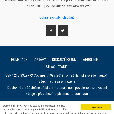
Webové stránky byly založeny v roce 1997 pod názvem Letecká doprava.
Od roku 2000 jsou dostupné jako Airways.cz.
Ochrana osobních údajů
HOMEPAGE
ZPRÁVY
DISKUSNÍ FORUM
AEROLINIE
ATLAS LETADEL
ISSN 1213-3329 - © Copyright 1997-2019 Tomáš Hampl a uvedení autoři -
Všechna práva vyhrazena
Doslovné ani částečné přebírání materiálů není povoleno bez uvedení
zdroje a předchozího písemného souhlasu.
E. in ART for african IVF clinics
Webové stránky Airways.cz používají k poskytování služeb,
Rozumím
personalizaci reklam a analýze návštěvnosti soubory cookie.
Zařízení na stahování dat z tachografu
Informace o tom, jak web používáte, sdílíme s partnery v oblasti sociálních médií, inzerce a analýz.