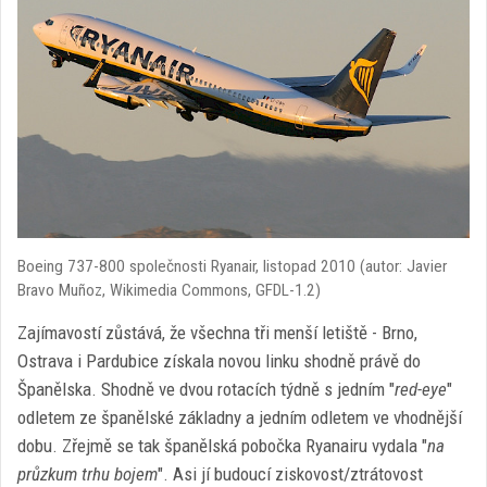
Boeing 737-800 společnosti Ryanair, listopad 2010 (autor: Javier
Bravo Muñoz, Wikimedia Commons, GFDL-1.2)
Zajímavostí zůstává, že všechna tři menší letiště - Brno,
Ostrava i Pardubice získala novou linku shodně právě do
Španělska. Shodně ve dvou rotacích týdně s jedním "
red-eye
"
odletem ze španělské základny a jedním odletem ve vhodnější
dobu. Zřejmě se tak španělská pobočka Ryanairu vydala "
na
průzkum trhu bojem
". Asi jí budoucí ziskovost/ztrátovost