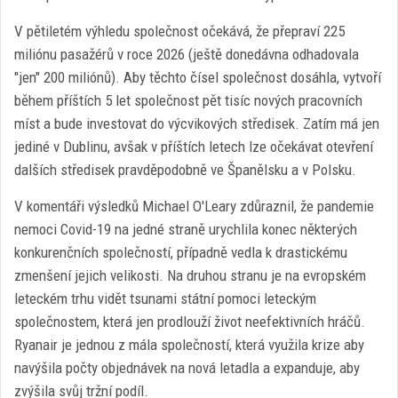
V pětiletém výhledu společnost očekává, že přepraví 225
miliónu pasažérů v roce 2026 (ještě donedávna odhadovala
"jen" 200 miliónů). Aby těchto čísel společnost dosáhla, vytvoří
během příštích 5 let společnost pět tisíc nových pracovních
míst a bude investovat do výcvikových středisek. Zatím má jen
jediné v Dublinu, avšak v příštích letech lze očekávat otevření
dalších středisek pravděpodobně ve Španělsku a v Polsku.
V komentáři výsledků Michael O'Leary zdůraznil, že pandemie
nemoci Covid-19 na jedné straně urychlila konec některých
konkurenčních společností, případně vedla k drastickému
zmenšení jejich velikosti. Na druhou stranu je na evropském
leteckém trhu vidět tsunami státní pomoci leteckým
společnostem, která jen prodlouží život neefektivních hráčů.
Ryanair je jednou z mála společností, která využila krize aby
navýšila počty objednávek na nová letadla a expanduje, aby
zvýšila svůj tržní podíl.