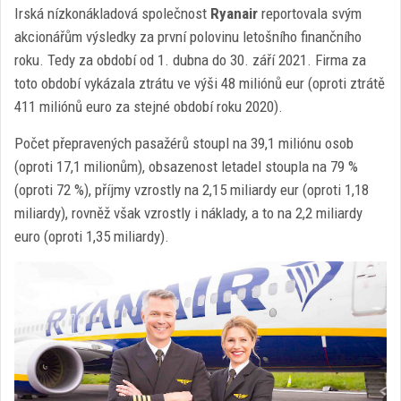
Irská nízkonákladová společnost
Ryanair
reportovala svým
akcionářům výsledky za první polovinu letošního finančního
roku. Tedy za období od 1. dubna do 30. září 2021. Firma za
toto období vykázala ztrátu ve výši 48 miliónů eur (oproti ztrátě
411 miliónů euro za stejné období roku 2020).
Počet přepravených pasažérů stoupl na 39,1 miliónu osob
(oproti 17,1 milionům), obsazenost letadel stoupla na 79 %
(oproti 72 %), příjmy vzrostly na 2,15 miliardy eur (oproti 1,18
miliardy), rovněž však vzrostly i náklady, a to na 2,2 miliardy
euro (oproti 1,35 miliardy).