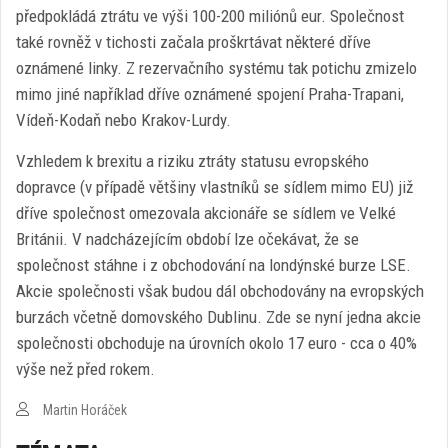
předpokládá ztrátu ve výši 100-200 miliónů eur. Společnost
také rovněž v tichosti začala proškrtávat některé dříve
oznámené linky. Z rezervačního systému tak potichu zmizelo
mimo jiné například dříve oznámené spojení Praha-Trapani,
Vídeň-Kodaň nebo Krakov-Lurdy.
Vzhledem k brexitu a riziku ztráty statusu evropského
dopravce (v případě většiny vlastníků se sídlem mimo EU) již
dříve společnost omezovala akcionáře se sídlem ve Velké
Británii. V nadcházejícím období lze očekávat, že se
společnost stáhne i z obchodování na londýnské burze LSE.
Akcie společnosti však budou dál obchodovány na evropských
burzách včetně domovského Dublinu. Zde se nyní jedna akcie
společnosti obchoduje na úrovních okolo 17 euro - cca o 40%
výše než před rokem.
Martin Horáček