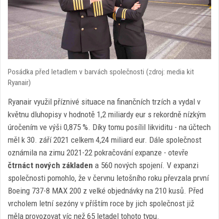
Posádka před letadlem v barvách společnosti (zdroj: media kit
Ryanair)
Ryanair využil příznivé situace na finančních trzích a vydal v
květnu dluhopisy v hodnotě 1,2 miliardy eur s rekordně nízkým
úročením ve výši 0,875 %. Díky tomu posílil likviditu - na účtech
měl k 30. září 2021 celkem 4,24 miliard eur. Dále společnost
oznámila na zimu 2021-22 pokračování expanze - otevře
čtrnáct nových základen
a 560 nových spojení. V expanzi
společnosti pomohlo, že v červnu letošního roku převzala první
Boeing 737-8 MAX 200 z velké objednávky na 210 kusů. Před
vrcholem letní sezóny v příštím roce by jich společnost již
měla provozovat víc než 65 letadel tohoto typu.