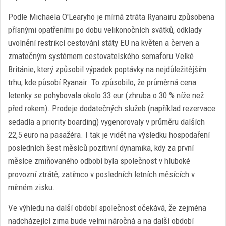
Podle Michaela O'Learyho je mírná ztráta Ryanairu způsobena
přísnými opatřeními po dobu velikonočních svátků, odklady
uvolnění restrikcí cestování státy EU na květen a červen a
zmatečným systémem cestovatelského semaforu Velké
Británie, který způsobil výpadek poptávky na nejdůležitějším
trhu, kde působí Ryanair. To způsobilo, že průměrná cena
letenky se pohybovala okolo 33 eur (zhruba o 30 % níže než
před rokem). Prodeje dodatečných služeb (například rezervace
sedadla a priority boarding) vygenorovaly v průměru dalších
22,5 euro na pasažéra. I tak je vidět na výsledku hospodaření
posledních šest měsíců pozitivní dynamika, kdy za první
měsíce zmiňovaného odbobí byla společnost v hluboké
provozní ztrátě, zatímco v posledních letních měsících v
mírném zisku.
Ve výhledu na další období společnost očekává, že zejména
nadcházející zima bude velmi náročná a na další období