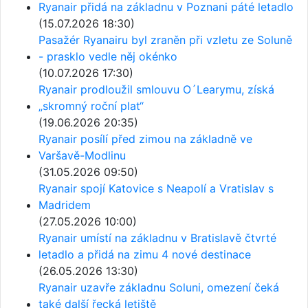
Ryanair přidá na základnu v Poznani páté letadlo
(15.07.2026 18:30)
Pasažér Ryanairu byl zraněn při vzletu ze Soluně
- prasklo vedle něj okénko
(10.07.2026 17:30)
Ryanair prodloužil smlouvu O´Learymu, získá
„skromný roční plat“
(19.06.2026 20:35)
Ryanair posílí před zimou na základně ve
Varšavě-Modlinu
(31.05.2026 09:50)
Ryanair spojí Katovice s Neapolí a Vratislav s
Madridem
(27.05.2026 10:00)
Ryanair umístí na základnu v Bratislavě čtvrté
letadlo a přidá na zimu 4 nové destinace
(26.05.2026 13:30)
Ryanair uzavře základnu Soluni, omezení čeká
také další řecká letiště