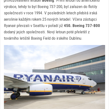
provozovatelem letadel
Boeing
. První letoun od amerického
výrobce, tehdy to byl Boeing 737-200, byl zařazen do flotily
společnosti v roce 1994. V posledních letech přebírá irská
aerolinie každým rokem 25 nových letadel. Včera zástupci
Ryanair převzali v Seattlu v pořadí již
450. Boeing 737-800
dodaný jejich společnosti. Nový letoun poté přeletěl z
továrního letiště Boeing Field do irského Dublinu.