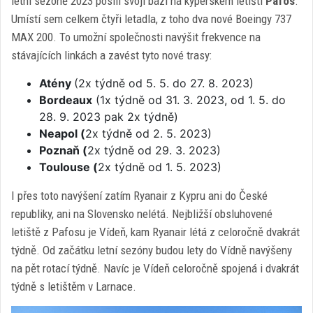
letní sezóně 2023 posílí svoji bázi na kyperském letišti
Pafos
.
Umístí sem celkem čtyři letadla, z toho dva nové Boeingy 737
MAX 200. To umožní společnosti navýšit frekvence na
stávajících linkách a zavést tyto nové trasy:
Atény
(2x týdně od 5. 5. do 27. 8. 2023)
Bordeaux
(1x týdně od 31. 3. 2023, od 1. 5. do
28. 9. 2023 pak 2x týdně)
Neapol (
2x týdně od 2. 5. 2023)
Poznaň (
2x týdně od 29. 3. 2023)
Toulouse (
2x týdně od 1. 5. 2023)
I přes toto navýšení zatím Ryanair z Kypru ani do České
republiky, ani na Slovensko nelétá. Nejbližší obsluhovené
letiště z Pafosu je Vídeň, kam Ryanair létá z celoročně dvakrát
týdně. Od začátku letní sezóny budou lety do Vídně navýšeny
na pět rotací týdně. Navíc je Vídeň celoročně spojená i dvakrát
týdně s letištěm v Larnace.