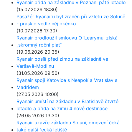
Ryanair přidá na základnu v Poznani páté letadlo
(15.07.2026 18:30)
Pasažér Ryanairu byl zraněn při vzletu ze Soluně
- prasklo vedle něj okénko
(10.07.2026 17:30)
Ryanair prodloužil smlouvu O´Learymu, získá
„skromný roční plat“
(19.06.2026 20:35)
Ryanair posílí před zimou na základně ve
Varšavě-Modlinu
(31.05.2026 09:50)
Ryanair spojí Katovice s Neapolí a Vratislav s
Madridem
(27.05.2026 10:00)
Ryanair umístí na základnu v Bratislavě čtvrté
letadlo a přidá na zimu 4 nové destinace
(26.05.2026 13:30)
Ryanair uzavře základnu Soluni, omezení čeká
také další řecká letiště